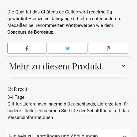
Die Qualität des Château de Callac wird regelmäßig
gewürdigt – einzelne Jahrgänge erhielten unter anderem
Medaillen bei renommierten Wettbewerben wie dem
Concours de Bordeaux
.
Mehr zu diesem Produkt
BEZEICHNUNG
Rotwein
Lieferzeit
3-4 Tage
REBSORTE
Merlot, Cabernet
Gilt für Lieferungen innerhalb Deutschlands, Lieferzeiten für
Sauvignon, Cabernet Franc
andere Länder entnehmen Sie bitte der Schaltfläche mit den
Versandinformationen
JAHRGANG
2020
PRÄDIKAT
AOP
Hinweis zu Jahrgängen und Abbildungen