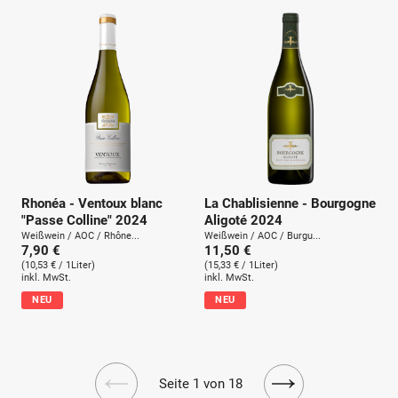
Rhonéa - Ventoux blanc
La Chablisienne - Bourgogne
"Passe Colline" 2024
Aligoté 2024
Weißwein / AOC / Rhône...
Weißwein / AOC / Burgu...
7,90 €
11,50 €
(10,53 € / 1Liter)
(15,33 € / 1Liter)
inkl. MwSt.
inkl. MwSt.
NEU
NEU
Seite 1 von 18
Vorherige
Nächste