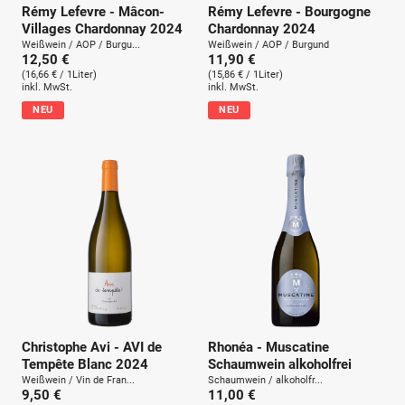
Rémy Lefevre - Mâcon-
Rémy Lefevre - Bourgogne
Villages Chardonnay 2024
Chardonnay 2024
Weißwein / AOP / Burgu...
Weißwein / AOP / Burgund
12,50 €
11,90 €
(16,66 € / 1Liter)
(15,86 € / 1Liter)
inkl. MwSt.
inkl. MwSt.
NEU
NEU
Christophe Avi - AVI de
Rhonéa - Muscatine
Tempête Blanc 2024
Schaumwein alkoholfrei
Weißwein / Vin de Fran...
Schaumwein / alkoholfr...
9,50 €
11,00 €