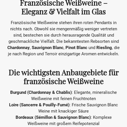
u
Französische Weißweine –
Eleganz & Vielfalt im Glas
n
g
Französische Weißweine stehen ihren roten Pendants in
nichts nach. Obwohl sie mengenmäßig weniger vertreten
:
sind, bestechen sie durch herausragende Qualität und
geschmackliche Vielfalt. Die bekanntesten Rebsorten sind
Chardonnay
,
Sauvignon Blanc
,
Pinot Blanc
und
Riesling
, die
je nach Region und Terroir einzigartige Aromen entwickeln.
Die wichtigsten Anbaugebiete für
französische Weißweine
Burgund (Chardonnay & Chablis)
: Elegante, mineralische
Weißweine mit feinen Fruchtnoten
Loire (Sancerre & Pouilly-Fumé)
: Frische Sauvignon Blanc
Weine mit knackiger Säure
Bordeaux (Sémillon & Sauvignon Blanc)
: Komplexe
Weißweine mit großem Reifepotenzial