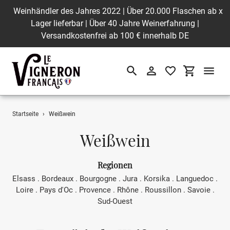
Weinhändler des Jahres 2022 | Über 20.000 Flaschen ab
x
Lager lieferbar | Über 40 Jahre Weinerfahrung |
Versandkostenfrei ab 100 € innerhalb DE
Suchen
Einloggen
Einkaufswa
Direkt
Startseite
›
Weißwein
zum
Inhalt
S
Weißwein
a
Regionen
m
Elsass .
Bordeaux
. Bourgogne
. Jura
. Korsika
. Languedoc .
Loire
.
Pays d'Oc .
Provence .
Rhône
. Roussillon
.
Savoie
.
m
Sud-Ouest
l