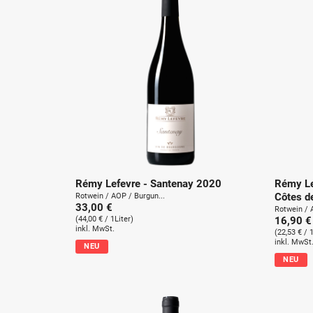
Rémy Lefevre - Santenay 2020
Rémy Le
Côtes d
Rotwein / AOP / Burgun...
33,00 €
Rotwein / 
(44,00 € / 1Liter)
16,90 €
inkl. MwSt.
(22,53 € / 
inkl. MwSt
NEU
NEU