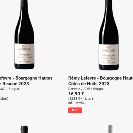
fevre - Bourgogne Hautes
Rémy Lefevre - Bourgogne Haut
e Beaune 2023
Côtes de Nuits 2023
AOP / Burgun...
Rotwein / AOP / Burgun...
16,90 €
1Liter)
(22,53 € / 1Liter)
.
inkl. MwSt.
NEU