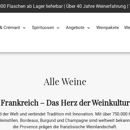
00 Flaschen ab Lager lieferbar | Über 40 Jahre Weinerfahrung |
& Crémant
Spirituosen
Angebote
Weinpakete
We
S
Alle Weine
a
m
Frankreich – Das Herz der Weinkultur
m
d der Welt und verbindet Tradition mit Innovation. Mit über 750.00
Weinstilen.
Bordeaux
,
Burgund
und
Champagne
sind weltweit bekann
l
die
Provence
prägen die französische Weinlandschaft.