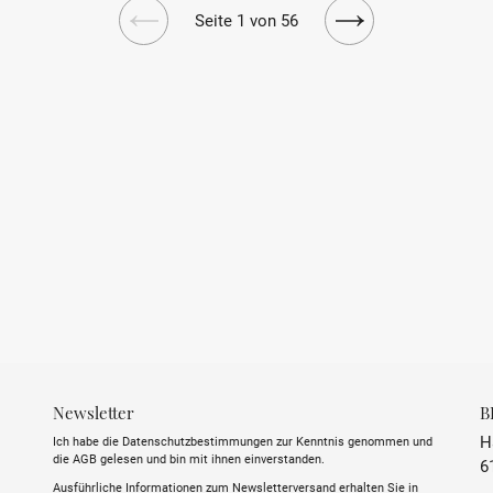
Seite 1 von 56
Vorherige
Nächste
Seite
Seite
Newsletter
B
H
Ich habe die Datenschutzbestimmungen zur Kenntnis genommen und
die AGB gelesen und bin mit ihnen einverstanden.
6
Ausführliche Informationen zum Newsletterversand erhalten Sie in