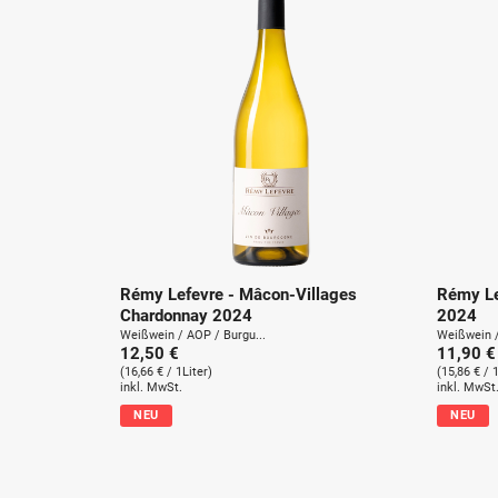
Rémy Lefevre - Mâcon-Villages
Rémy Le
Chardonnay 2024
2024
Weißwein / AOP / Burgu...
Weißwein 
12,50 €
11,90 €
(16,66 € / 1Liter)
(15,86 € / 
inkl. MwSt.
inkl. MwSt
NEU
NEU