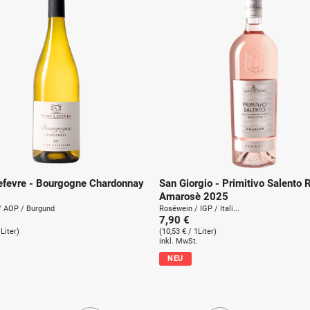
fevre - Bourgogne Chardonnay
San Giorgio - Primitivo Salento 
Amarosè 2025
/ AOP / Burgund
Roséwein / IGP / Itali...
7,90 €
1Liter)
(10,53 € / 1Liter)
.
inkl. MwSt.
NEU