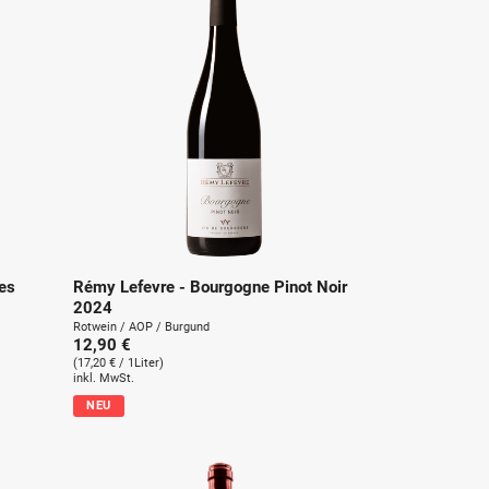
es
Rémy Lefevre - Bourgogne Pinot Noir
2024
Rotwein / AOP / Burgund
12,90 €
(17,20 € / 1Liter)
inkl. MwSt.
NEU