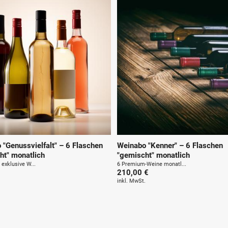
u
n
g
:
 "Genussvielfalt" – 6 Flaschen
Weinabo "Kenner" – 6 Flaschen
ht" monatlich
"gemischt" monatlich
exklusive W...
6 Premium-Weine monatl...
210,00 €
.
inkl. MwSt.