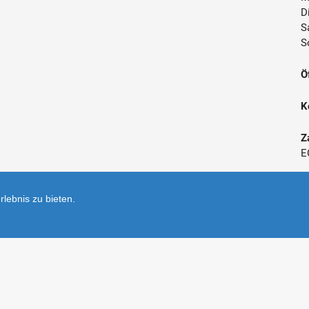
D
S
S
Ö
K
Z
E
*
lebnis zu bieten.
V
Shop er