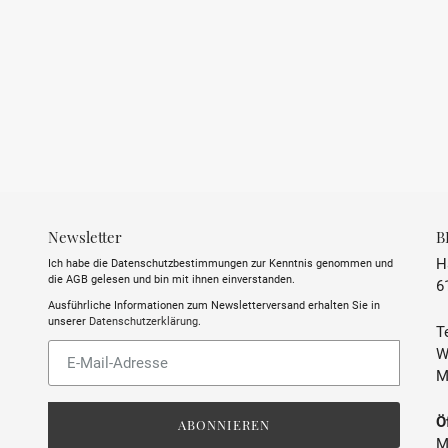
Newsletter
B
H
Ich habe die Datenschutzbestimmungen zur Kenntnis genommen und
die AGB gelesen und bin mit ihnen einverstanden.
6
Ausführliche Informationen zum Newsletterversand erhalten Sie in
unserer
Datenschutzerklärung
.
Te
Abonnieren
W
Sie
M
unsere
Mailingliste
Ö
ABONNIEREN
M