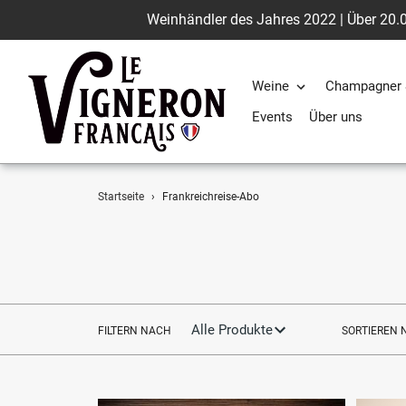
Weinhändler des Jahres 2022 | Über 20.0
Weine
Champagner 
Events
Über uns
Direkt
Startseite
›
Frankreichreise-Abo
zum
Inhalt
FILTERN NACH
SORTIEREN 