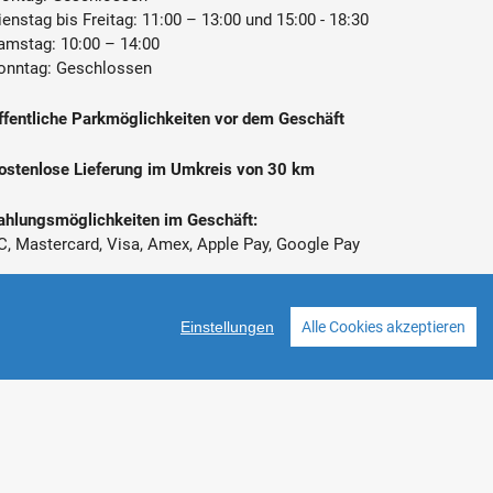
ienstag bis Freitag: 11:00 – 13:00 und 15:00 - 18:30
amstag: 10:00 – 14:00
onntag: Geschlossen
ffentliche Parkmöglichkeiten vor dem Geschäft
ostenlose Lieferung im Umkreis von 30 km
ahlungsmöglichkeiten im Geschäft:
C, Mastercard, Visa, Amex, Apple Pay, Google Pay
 Alle Preise inkl. gesetzl. Mehrwertsteuer zzgl.
ersandkosten
Einstellungen
Alle Cookies akzeptieren
Facebook
Instagram
stellt mit VersaCommerce.
Besuche uns auch auf lieber-lokal.de