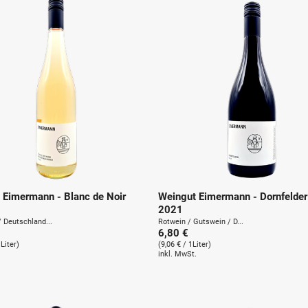
u
n
g
:
 Eimermann - Blanc de Noir
Weingut Eimermann - Dornfelder 
2021
 Deutschland...
Rotwein / Gutswein / D...
6,80 €
1Liter)
(9,06 € / 1Liter)
.
inkl. MwSt.