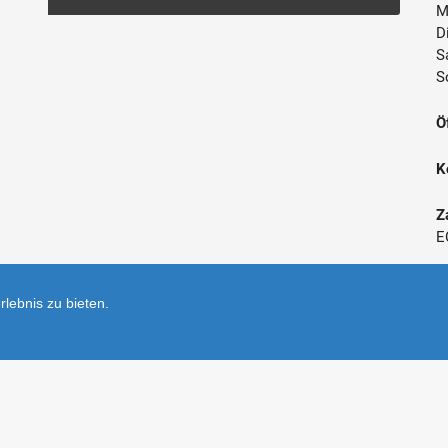
M
D
S
S
Ö
K
Z
E
*
lebnis zu bieten.
V