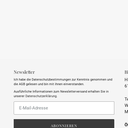
Newsletter
B
H
Ich habe die Datenschutzbestimmungen zur Kenntnis genommen und
die AGB gelesen und bin mit ihnen einverstanden.
6
Ausführliche Informationen zum Newsletterversand erhalten Sie in
unserer
Datenschutzerklärung
.
Te
Abonnieren
W
Sie
M
unsere
Mailingliste
Ö
ABONNIEREN