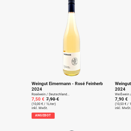
Weingut Eimermann - Rosé Feinherb
Weingut
2024
2024
Roséwein / Deutschland...
Weißwein /
7,50 €
7,90 €
7,90 €
(10,00 € / 1Liter)
(10,53 € / 
inkl. MwSt.
inkl. MwSt
ANGEBOT