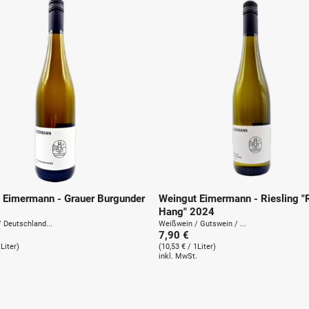
 Eimermann - Grauer Burgunder
Weingut Eimermann - Riesling "
Hang" 2024
 Deutschland...
Weißwein / Gutswein / ...
7,90 €
1Liter)
(10,53 € / 1Liter)
.
inkl. MwSt.