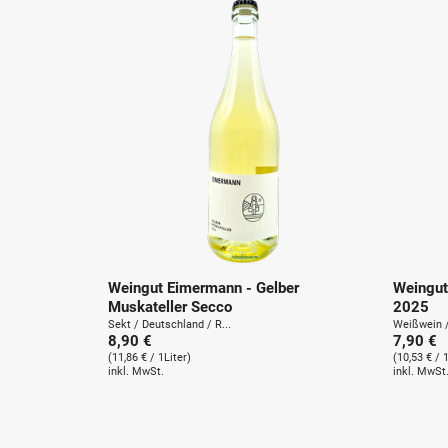
Weingut Eimermann - Gelber
Weingut
Muskateller Secco
2025
Sekt / Deutschland / R...
Weißwein /
8,90 €
7,90 €
(11,86 € / 1Liter)
(10,53 € / 
inkl. MwSt.
inkl. MwSt