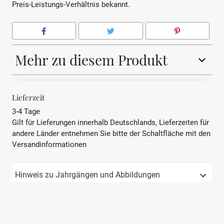
Preis-Leistungs-Verhältnis bekannt.
Mehr zu diesem Produkt
BEZEICHNUNG
Rotwein
Lieferzeit
3-4 Tage
REBSORTE
Marselan
Gilt für Lieferungen innerhalb Deutschlands, Lieferzeiten für
andere Länder entnehmen Sie bitte der Schaltfläche mit den
JAHRGANG
2015
Versandinformationen
PRÄDIKAT
IGP
Hinweis zu Jahrgängen und Abbildungen
REGION
Languedoc-Roussillon
LAND
Frankreich