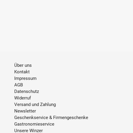
APPELATION
Pays d'Oc
GESCHMACK
Trocken
STIL
fruchtig, würzig
INHALT
0.75 L
ALKOHOLGEHALT
12,5 % Vol.
Über uns
Kontakt
TRINKTEMPERATUR
14 °C - 16 °C
Impressum
AGB
SULFITE
enthält Sulfite
Datenschutz
Widerruf
Versand und Zahlung
ABFÜLLER / IMPORTEUR
Château la Grave, 11800
Newsletter
Badens, Frankreich
Geschenkservice & Firmengeschenke
Gastronomieservice
Unsere Winzer