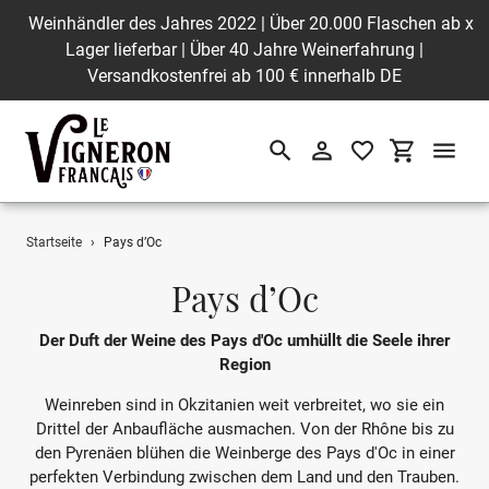
Weinhändler des Jahres 2022 | Über 20.000 Flaschen ab
x
Lager lieferbar | Über 40 Jahre Weinerfahrung |
Versandkostenfrei ab 100 € innerhalb DE
Suchen
Einloggen
Einkaufswa
Direkt
Startseite
›
Pays d’Oc
zum
Inhalt
S
Pays d’Oc
a
Der Duft der Weine des Pays d'Oc umhüllt die Seele ihrer
m
Region
m
Weinreben sind in Okzitanien weit verbreitet, wo sie ein
Drittel der Anbaufläche ausmachen. Von der Rhône bis zu
l
den Pyrenäen blühen die Weinberge des Pays d'Oc in einer
perfekten Verbindung zwischen dem Land und den Trauben.