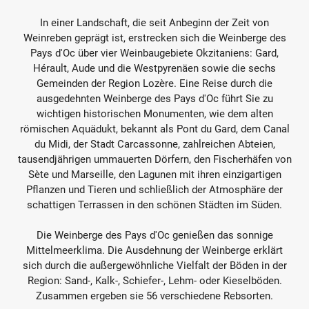
u
In einer Landschaft, die seit Anbeginn der Zeit von
n
Weinreben geprägt ist, erstrecken sich die Weinberge des
g
Pays d'Oc über vier Weinbaugebiete Okzitaniens: Gard,
Hérault, Aude und die Westpyrenäen sowie die sechs
:
Gemeinden der Region Lozère. Eine Reise durch die
ausgedehnten Weinberge des Pays d'Oc führt Sie zu
wichtigen historischen Monumenten, wie dem alten
römischen Aquädukt, bekannt als Pont du Gard, dem Canal
du Midi, der Stadt Carcassonne, zahlreichen Abteien,
tausendjährigen ummauerten Dörfern, den Fischerhäfen von
Sète und Marseille, den Lagunen mit ihren einzigartigen
Pflanzen und Tieren und schließlich der Atmosphäre der
schattigen Terrassen in den schönen Städten im Süden.
Die Weinberge des Pays d'Oc genießen das sonnige
Mittelmeerklima. Die Ausdehnung der Weinberge erklärt
sich durch die außergewöhnliche Vielfalt der Böden in der
Region: Sand-, Kalk-, Schiefer-, Lehm- oder Kieselböden.
Zusammen ergeben sie 56 verschiedene Rebsorten.