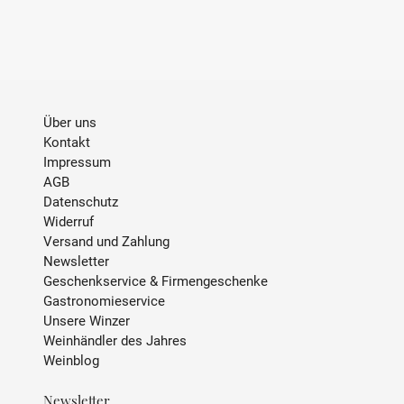
STIL
frisch, mineralisch
INHALT
0.75 L
ALKOHOLGEHALT
12,5 % Vol.
Über uns
Kontakt
TRINKTEMPERATUR
8 °C - 10 °C
Impressum
AGB
Datenschutz
SULFITE
enthält Sulfite
Widerruf
Versand und Zahlung
ABFÜLLER / IMPORTEUR
Cave de Turckheim, 16 Rue
Newsletter
des Tuileries, 68230
Geschenkservice & Firmengeschenke
Turckheim, Frankreich
Gastronomieservice
Unsere Winzer
Weinhändler des Jahres
Weinblog
Newsletter