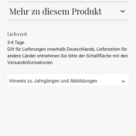
Mehr zu diesem Produkt
BEZEICHNUNG
Weißwein
Lieferzeit
3-4 Tage
REBSORTE
Riesling
Gilt für Lieferungen innerhalb Deutschlands, Lieferzeiten für
andere Länder entnehmen Sie bitte der Schaltfläche mit den
JAHRGANG
Not Available
Versandinformationen
PRÄDIKAT
AOP
Hinweis zu Jahrgängen und Abbildungen
REGION
Elsass (Alsace)
LAND
Frankreich
APPELATION
Alsace
GESCHMACK
Trocken