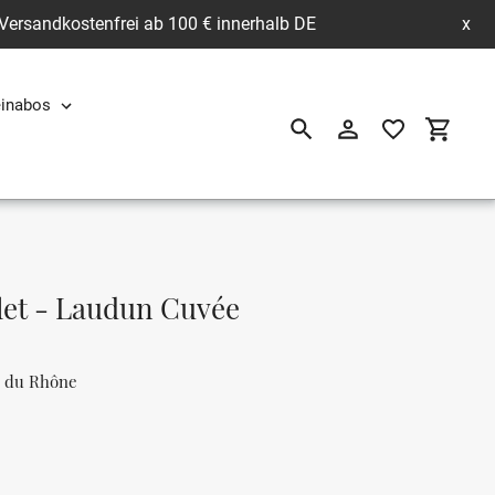
 Versandkostenfrei ab 100 € innerhalb DE
x
inabos
Suchen
Einloggen
Einkau
let - Laudun Cuvée
s du Rhône