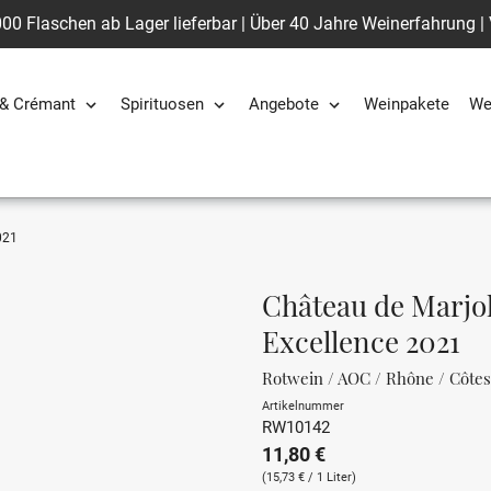
00 Flaschen ab Lager lieferbar | Über 40 Jahre Weinerfahrung |
& Crémant
Spirituosen
Angebote
Weinpakete
We
021
Château de Marjo
Excellence 2021
Rotwein / AOC / Rhône / Côte
Artikelnummer
RW10142
11,80 €
(15,73 € / 1 Liter)