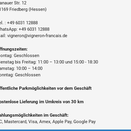
anauer Str. 12
1169 Friedberg (Hessen)
enthält Sulfite
l. :
+49 6031 12888
Château de Marjolet, Côtes du Rhône,
hatsApp:
+49 6031 12888
Laudun, Frankreich
ail:
vigneron@vigneron-francais.de
ffnungszeiten:
ontag: Geschlossen
ienstag bis Freitag: 11:00 – 13:00 und 15:00 - 18:30
amstag: 10:00 – 14:00
onntag: Geschlossen
ffentliche Parkmöglichkeiten vor dem Geschäft
ostenlose Lieferung im Umkreis von 30 km
ahlungsmöglichkeiten im Geschäft:
C, Mastercard, Visa, Amex, Apple Pay, Google Pay