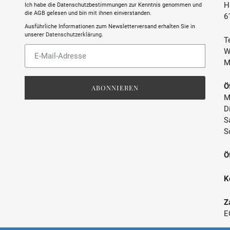
H
Ich habe die Datenschutzbestimmungen zur Kenntnis genommen und
die AGB gelesen und bin mit ihnen einverstanden.
6
SULFITE
Ausführliche Informationen zum Newsletterversand erhalten Sie in
unserer
Datenschutzerklärung
.
Te
ABFÜLLER / IMPORTEUR
Abonnieren
W
Sie
M
unsere
Mailingliste
Ö
ABONNIEREN
M
D
S
S
Ö
K
Z
E