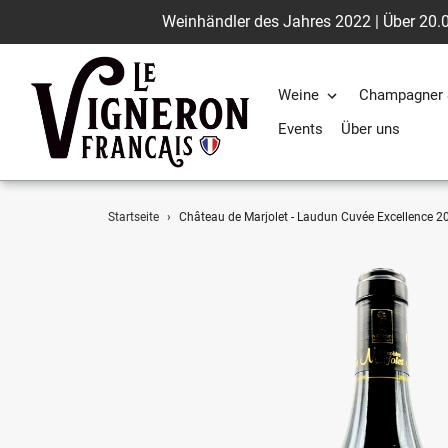
Weinhändler des Jahres 2022 | Über 20.0
Weine
Champagner 
Events
Über uns
Direkt
Startseite
›
Château de Marjolet - Laudun Cuvée Excellence 2
zum
Inhalt