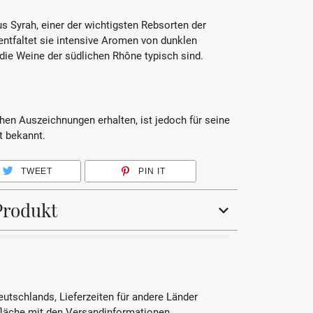
s Syrah, einer der wichtigsten Rebsorten der
ntfaltet sie intensive Aromen von dunklen
 die Weine der südlichen Rhône typisch sind.
hen Auszeichnungen erhalten, ist jedoch für seine
t bekannt.
TWEET
PIN IT
Produkt
Rotwein
Syrah
Deutschlands, Lieferzeiten für andere Länder
fläche mit den Versandinformationen