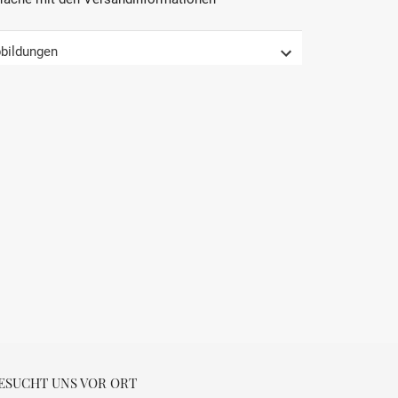
2021
AOP
bildungen
Rhône
Frankreich
Côtes du Rhône Villages
Trocken
komplex, Kräftig
0.75 L
15 % Vol.
ESUCHT UNS VOR ORT
16 °C - 18 °C