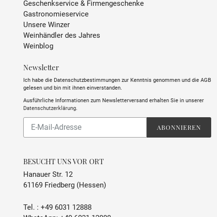
Geschenkservice & Firmengeschenke
Gastronomieservice
ABFÜLLER / IMPORTEUR
Château d'Osmond, 36 Rte
Unsere Winzer
des Gunes, 33250 Cissac-
Weinhändler des Jahres
Médoc, Frankreich
Weinblog
Newsletter
Ich habe die Datenschutzbestimmungen zur Kenntnis genommen und die AGB
gelesen und bin mit ihnen einverstanden.
Ausführliche Informationen zum Newsletterversand erhalten Sie in unserer
Datenschutzerklärung
.
Abonnieren
ABONNIEREN
Sie
unsere
Mailingliste
BESUCHT UNS VOR ORT
Hanauer Str. 12
61169 Friedberg (Hessen)
Tel. :
+49 6031 12888