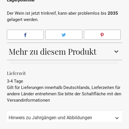
Lagerpotential
Der Wein ist jetzt trinkreif, kann aber problemlos bis
2035
gelagert werden.
Mehr zu diesem Produkt
BEZEICHNUNG
Rotwein
Lieferzeit
3-4 Tage
REBSORTE
Merlot, Cabernet
Gilt für Lieferungen innerhalb Deutschlands, Lieferzeiten für
Sauvignon, Cabernet Franc,
andere Länder entnehmen Sie bitte der Schaltfläche mit den
Petit Verdot
Versandinformationen
JAHRGANG
2019
Hinweis zu Jahrgängen und Abbildungen
PRÄDIKAT
AOP