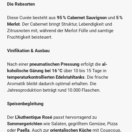
Die Rebsorten
Diese Cuvée besteht aus
95 % Cabernet Sauvignon
und
5 %
Merlot
. Der Cabernet bringt Struktur, Lebendigkeit und
Zitrusnoten mit, während der Merlot Fülle und samtige
Fruchtigkeit beisteuert.
Vinifikation & Ausbau
Nach einer
pneumatischen Pressung
erfolgt die
al­
koholische Gärung bei 16 °C
über 10 bis 15 Tage in
temperaturkontrollierten Edelstahltanks
. Die frische
Aromatik bleibt dadurch optimal erhalten. Die
Jahresproduktion beträgt rund 10.000 Flaschen.
Speisenbegleitung
Der
L’Authentique Rosé
passt hervorragend zu
Sommergerichten
wie Salaten, gegrilltem Gemüse, Pizza
oder
Paella
. Auch zur
orientalischen Küche
mit Couscous,