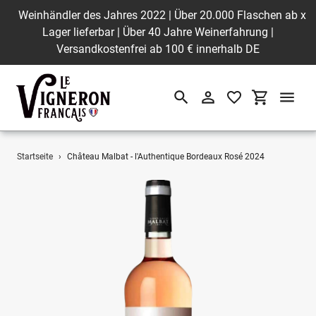
Weinhändler des Jahres 2022 | Über 20.000 Flaschen ab
x
Lager lieferbar | Über 40 Jahre Weinerfahrung |
Versandkostenfrei ab 100 € innerhalb DE
Suchen
Einloggen
Einkaufswa
Direkt
Startseite
›
Château Malbat - l'Authentique Bordeaux Rosé 2024
zum
Inhalt