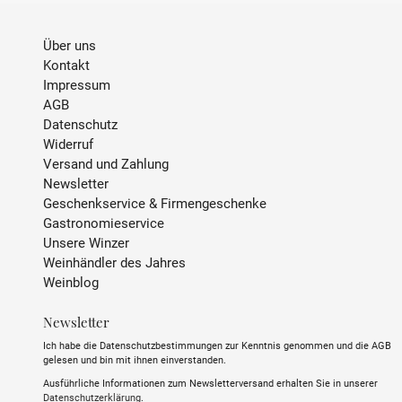
INHALT
0.75 L
Über uns
ALKOHOLGEHALT
12,5 % Vol.
Kontakt
Impressum
TRINKTEMPERATUR
8 °C - 10 °C
AGB
Datenschutz
Widerruf
SULFITE
enthält Sulfite
Versand und Zahlung
Newsletter
ABFÜLLER / IMPORTEUR
Château Malbat, 5 Malbat,
Geschenkservice & Firmengeschenke
33190 La Réole, France
Gastronomieservice
Unsere Winzer
Weinhändler des Jahres
Weinblog
Newsletter
Ich habe die Datenschutzbestimmungen zur Kenntnis genommen und die AGB
gelesen und bin mit ihnen einverstanden.
Ausführliche Informationen zum Newsletterversand erhalten Sie in unserer
Datenschutzerklärung
.