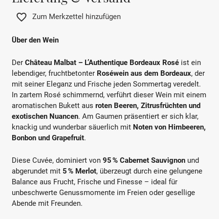
Zum Merkzettel hinzufügen
Über den Wein
Der
Château Malbat – L’Authentique Bordeaux Rosé
ist ein
lebendiger, fruchtbetonter
Roséwein aus dem Bordeaux
, der
mit seiner Eleganz und Frische jeden Sommertag veredelt.
In zartem Rosé schimmernd, verführt dieser Wein mit einem
aromatischen Bukett aus
roten Beeren, Zitrusfrüchten und
exotischen Nuancen
. Am Gaumen präsentiert er sich klar,
knackig und wunderbar säuerlich mit
Noten von Himbeeren,
Bonbon und Grapefruit
.
Diese Cuvée, dominiert von
95 % Cabernet Sauvignon
und
abgerundet mit
5 % Merlot
, überzeugt durch eine gelungene
Balance aus Frucht, Frische und Finesse – ideal für
unbeschwerte Genussmomente im Freien oder gesellige
Abende mit Freunden.