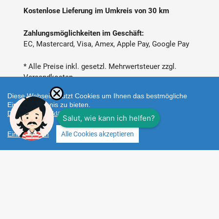
Kostenlose Lieferung im Umkreis von 30 km
Zahlungsmöglichkeiten im Geschäft:
EC, Mastercard, Visa, Amex, Apple Pay, Google Pay
* Alle Preise inkl. gesetzl. Mehrwertsteuer zzgl.
Versandkosten
Diese Webseite nutzt Cookies um Ihnen das bestmögliche
Einkaufserlebnis zu bieten.
Datenschutzerklärung
Einstellungen
Alle Cookies akzeptieren
Zahlungsarten
Facebook
Instagram
Shop erstellt mit
Besuche uns auch auf lieber-
VersaCommerce.
lokal.de