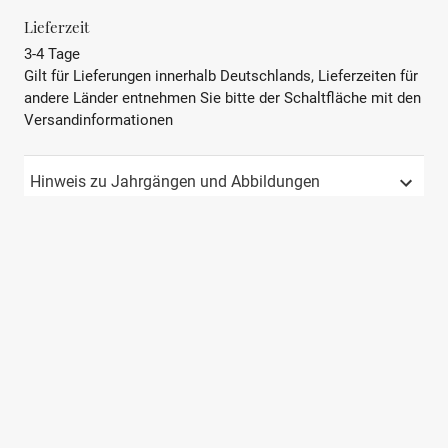
BEZEICHNUNG
Roséwein
Lieferzeit
3-4 Tage
REBSORTE
Merlot, Cabernet
Gilt für Lieferungen innerhalb Deutschlands, Lieferzeiten für
Sauvignon
andere Länder entnehmen Sie bitte der Schaltfläche mit den
Versandinformationen
JAHRGANG
2024
PRÄDIKAT
AOP
Hinweis zu Jahrgängen und Abbildungen
REGION
Bordeaux
LAND
Frankreich
APPELATION
Bordeaux
GESCHMACK
Trocken
STIL
frisch, fruchtig, mineralisch