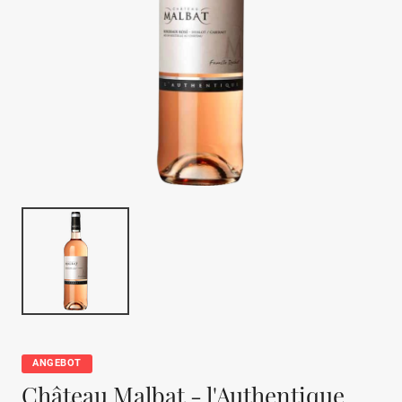
ANGEBOT
Château Malbat - l'Authentique