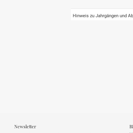
JAHRGANG
Hinweis zu Jahrgängen und Ab
PRÄDIKAT
REGION
LAND
APPELATION
GESCHMACK
STIL
INHALT
ALKOHOLGEHALT
Newsletter
B