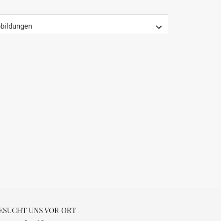
1997
bildungen
AOP
Bordeaux
Frankreich
Pauillac
Trocken
komplex, elegant
0.75 L
13 % Vol.
ESUCHT UNS VOR ORT