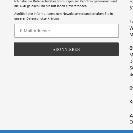
H
Ich habe die Datenschutzbestimmungen zur Kenntnis genommen und
TRINKTEMPERATUR
die AGB gelesen und bin mit ihnen einverstanden.
6
Ausführliche Informationen zum Newsletterversand erhalten Sie in
SULFITE
unserer
Datenschutzerklärung
.
Te
Abonnieren
W
ABFÜLLER / IMPORTEUR
Sie
M
unsere
Mailingliste
Ö
ABONNIEREN
M
D
S
S
Ö
K
Z
E