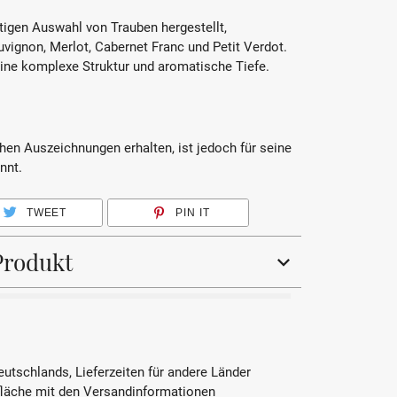
tigen Auswahl von Trauben hergestellt,
vignon, Merlot, Cabernet Franc und Petit Verdot.
ine komplexe Struktur und aromatische Tiefe.
hen Auszeichnungen erhalten, ist jedoch für seine
nnt.
TWEET
PIN IT
Produkt
Rotwein
Merlot, Cabernet Sauvignon, Cabernet
Deutschlands, Lieferzeiten für andere Länder
Franc, Petit Verdot
fläche mit den Versandinformationen