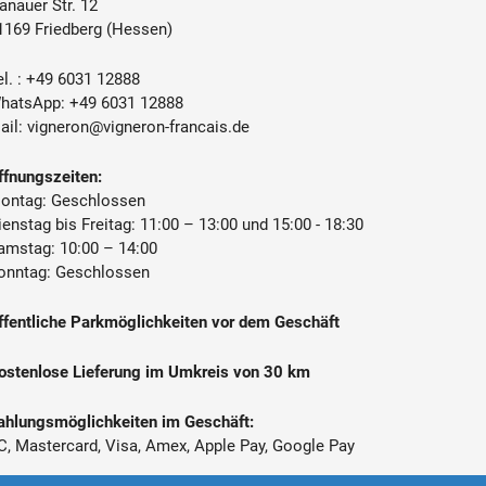
anauer Str. 12
16 °C - 18 °C
1169 Friedberg (Hessen)
enthält Sulfite
l. :
+49 6031 12888
hatsApp:
+49 6031 12888
Château Pichon-Longueville, 33250
ail:
vigneron@vigneron-francais.de
Pauillac, Frankreich
ffnungszeiten:
ontag: Geschlossen
ienstag bis Freitag: 11:00 – 13:00 und 15:00 - 18:30
amstag: 10:00 – 14:00
onntag: Geschlossen
ffentliche Parkmöglichkeiten vor dem Geschäft
ostenlose Lieferung im Umkreis von 30 km
ahlungsmöglichkeiten im Geschäft:
C, Mastercard, Visa, Amex, Apple Pay, Google Pay