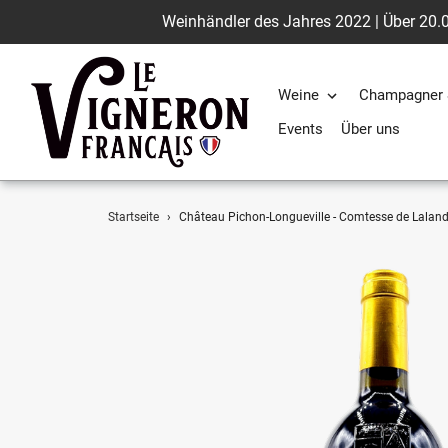
Weinhändler des Jahres 2022 | Über 20.0
Weine
Champagner 
Events
Über uns
Direkt
Startseite
›
Château Pichon-Longueville - Comtesse de Laland
zum
Inhalt