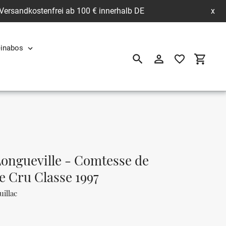
 Versandkostenfrei ab 100 € innerhalb DE
x
inabos
Suchen
Einloggen
Einkau
ongueville - Comtesse de
e Cru Classe 1997
illac