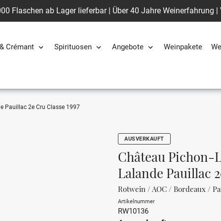
00 Flaschen ab Lager lieferbar | Über 40 Jahre Weinerfahrung |
& Crémant
Spirituosen
Angebote
Weinpakete
We
e Pauillac 2e Cru Classe 1997
AUSVERKAUFT
Château Pichon-L
Lalande Pauillac 2
Rotwein / AOC / Bordeaux / Pau
Artikelnummer
RW10136