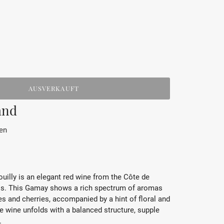
AUSVERKAUFT
and
en
uilly is an elegant red wine from the Côte de
lais. This Gamay shows a rich spectrum of aromas
ies and cherries, accompanied by a hint of floral and
he wine unfolds with a balanced structure, supple
.