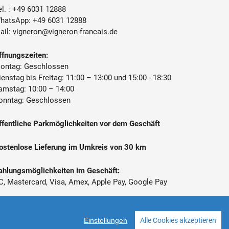
l. :
+49 6031 12888
Denis Duvernay, 69430 Quincié-en-
hatsApp:
+49 6031 12888
Beaujolais, Frankreich
ail:
vigneron@vigneron-francais.de
ffnungszeiten:
ontag: Geschlossen
ienstag bis Freitag: 11:00 – 13:00 und 15:00 - 18:30
amstag: 10:00 – 14:00
onntag: Geschlossen
ffentliche Parkmöglichkeiten vor dem Geschäft
ostenlose Lieferung im Umkreis von 30 km
ahlungsmöglichkeiten im Geschäft:
C, Mastercard, Visa, Amex, Apple Pay, Google Pay
 Alle Preise inkl. gesetzl. Mehrwertsteuer zzgl.
ersandkosten
Einstellungen
Alle Cookies akzeptieren