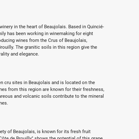
winery in the heart of Beaujolais. Based in Quincié-
mily has been working in winemaking for eight
ducing wines from the Crus of Beaujolais,
ouilly. The granitic soils in this region give the
rality and elegance.
en cru sites in Beaujolais and is located on the
nes from this region are known for their freshness,
areous and volcanic soils contribute to the mineral
nes.
y of Beaujolais, is known for its fresh fruit
ôte de Brouilly" shows the potential of this grape