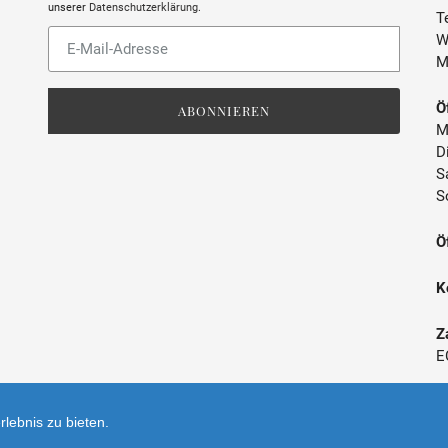
unserer
Datenschutzerklärung
.
Te
ABFÜLLER / IMPORTEUR
Abonnieren
W
Sie
M
unsere
Mailingliste
Ö
ABONNIEREN
M
D
S
S
Ö
K
Z
E
*
lebnis zu bieten.
V