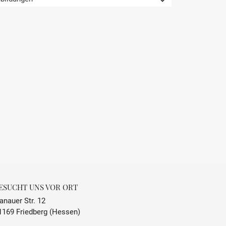
Beaujolais
Frankreich
Côte de Brouilly
Trocken
fruchtig, mineralisch
0.75 L
13 % Vol.
ESUCHT UNS VOR ORT
14 °C - 16 °C
anauer Str. 12
1169 Friedberg (Hessen)
enthält Sulfite