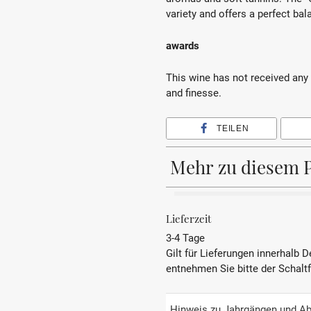
variety and offers a perfect bal
awards
This wine has not received any 
and finesse.
TEILEN
Mehr zu diesem 
BEZEICHNUNG
Lieferzeit
3-4 Tage
REBSORTE
Gilt für Lieferungen innerhalb 
entnehmen Sie bitte der Schalt
JAHRGANG
PRÄDIKAT
Hinweis zu Jahrgängen und Ab