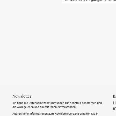
REGION
LAND
APPELATION
GESCHMACK
STIL
INHALT
ALKOHOLGEHALT
Newsletter
B
TRINKTEMPERATUR
H
Ich habe die Datenschutzbestimmungen zur Kenntnis genommen und
die AGB gelesen und bin mit ihnen einverstanden.
6
SULFITE
Ausführliche Informationen zum Newsletterversand erhalten Sie in