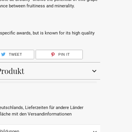
ance between fruitiness and minerality.
specific awards, but is known for its high quality
TWEET
PIN IT
Produkt
Rotwein
Gamay
Deutschlands, Lieferzeiten für andere Länder
fläche mit den Versandinformationen
2020
AOP
bildungen