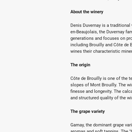
About the winery
Denis Duvernay is a traditional 
en-Beaujolais, the Duvernay fa
generations and focuses on pro
including Brouilly and Côte de Br
wines their characteristic mine
The origin
Côte de Brouilly is one of the t
slopes of Mont Brouilly. The wi
finesse and longevity. The calc
and structured quality of the wi
The grape variety
Gamay, the dominant grape variet
aromas and soft tannins. The "C