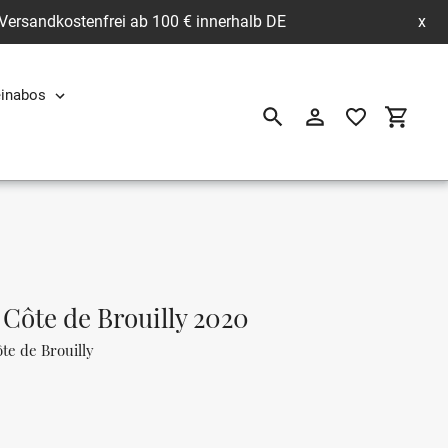
 Versandkostenfrei ab 100 € innerhalb DE
x
inabos
Suchen
Einloggen
Einkau
Côte de Brouilly 2020
te de Brouilly