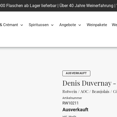
00 Flaschen ab Lager lieferbar | Über 40 Jahre Weinerfahrung |
& Crémant
Spirituosen
Angebote
Weinpakete
We
AUSVERKAUFT
Denis Duvernay - 
Rotwein / AOC / Beaujolais / Cô
Artikelnummer
RW10211
Ausverkauft
inkl. MwSt.