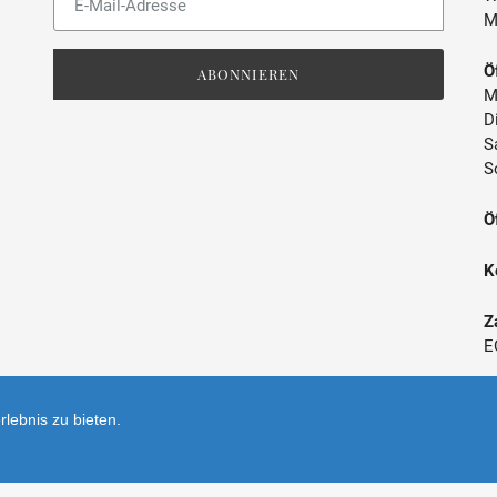
Sie
M
unsere
Mailingliste
Ö
ABONNIEREN
M
D
S
S
Ö
K
Z
E
*
lebnis zu bieten.
V