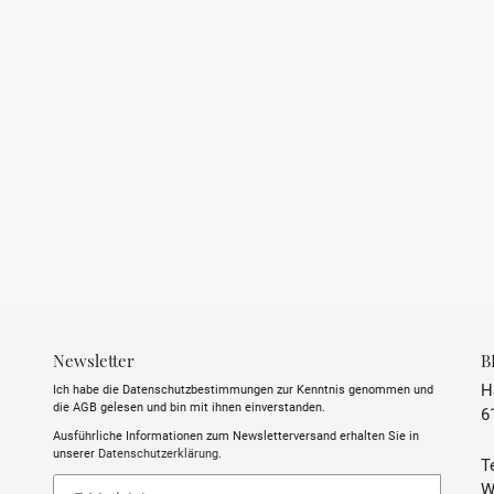
LAND
APPELATION
GESCHMACK
STIL
INHALT
ALKOHOLGEHALT
Newsletter
B
TRINKTEMPERATUR
H
Ich habe die Datenschutzbestimmungen zur Kenntnis genommen und
die AGB gelesen und bin mit ihnen einverstanden.
6
SULFITE
Ausführliche Informationen zum Newsletterversand erhalten Sie in
unserer
Datenschutzerklärung
.
Te
ABFÜLLER / IMPORTEUR
Abonnieren
W