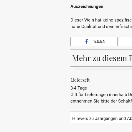
Auszeichnungen
Dieser Wein hat keine spezifisc
hohe Qualität und sein erfrische
TEILEN
Mehr zu diesem 
BEZEICHNUNG
Lieferzeit
3-4 Tage
REBSORTE
Gilt für Lieferungen innerhalb 
entnehmen Sie bitte der Schalt
JAHRGANG
PRÄDIKAT
Hinweis zu Jahrgängen und Ab
REGION