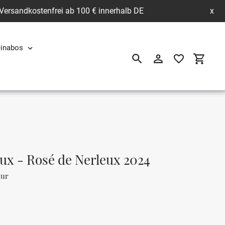
 Versandkostenfrei ab 100 € innerhalb DE
x
inabos
Suchen
Einloggen
Einkau
ux - Rosé de Nerleux 2024
mur