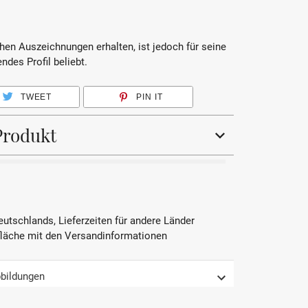
hen Auszeichnungen erhalten, ist jedoch für seine
ndes Profil beliebt.
TWEET
PIN IT
Produkt
Rosé
Cabernet Franc
Deutschlands, Lieferzeiten für andere Länder
fläche mit den Versandinformationen
2024
AOP
bildungen
Loire