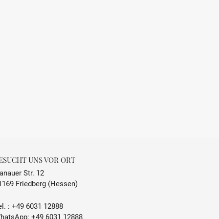
Frankreich
Saumur
Trocken
frisch, fruchtig
0.75 L
12,5 % Vol.
ESUCHT UNS VOR ORT
8 °C - 10 °C
anauer Str. 12
1169 Friedberg (Hessen)
enthält Sulfite
l. :
+49 6031 12888
Domaine de Nerleux, 49400 Saint-Cyr-
hatsApp:
+49 6031 12888