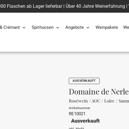
00 Flaschen ab Lager lieferbar | Über 40 Jahre Weinerfahrung |
& Crémant
Spirituosen
Angebote
Weinpakete
We
AUSVERKAUFT
Domaine de Nerle
Roséwein / AOC / Loire / Sau
Artikelnummer
RE10021
Ausverkauft
inkl. MwSt.