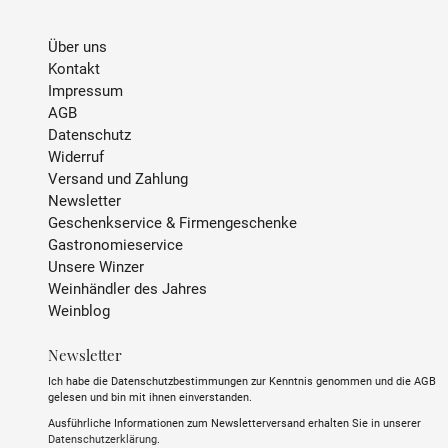
ALKOHOLGEHALT
12 % Vol.
Über uns
Kontakt
TRINKTEMPERATUR
6 °C - 8 °C
Impressum
AGB
SULFITE
enthält Sulfite
Datenschutz
Widerruf
Versand und Zahlung
ABFÜLLER / IMPORTEUR
Domaine de Villemont, 6
Newsletter
Rue de l'Ancienne
Geschenkservice & Firmengeschenke
Commune, 86110
Gastronomieservice
Mirebeau, Frankreich
Unsere Winzer
Weinhändler des Jahres
Weinblog
Newsletter
Ich habe die Datenschutzbestimmungen zur Kenntnis genommen und die AGB
gelesen und bin mit ihnen einverstanden.
Ausführliche Informationen zum Newsletterversand erhalten Sie in unserer
Datenschutzerklärung
.