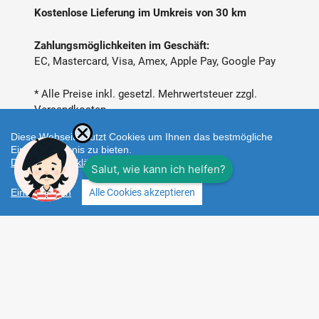
Kostenlose Lieferung im Umkreis von 30 km
Zahlungsmöglichkeiten im Geschäft:
EC, Mastercard, Visa, Amex, Apple Pay, Google Pay
* Alle Preise inkl. gesetzl. Mehrwertsteuer zzgl.
Versandkosten
Diese Webseite nutzt Cookies um Ihnen das bestmögliche
Einkaufserlebnis zu bieten.
Datenschutzerklärung
Einstellungen
Alle Cookies akzeptieren
Zahlungsarten
Facebook
Instagram
Shop erstellt mit
Besuche uns auch auf lieber-
VersaCommerce.
lokal.de