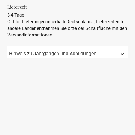
BEZEICHNUNG
Sekt
Lieferzeit
3-4 Tage
REBSORTE
Pinot Noir, Gamay
Gilt für Lieferungen innerhalb Deutschlands, Lieferzeiten für
andere Länder entnehmen Sie bitte der Schaltfläche mit den
JAHRGANG
Not Available
Versandinformationen
PRÄDIKAT
AOP
Hinweis zu Jahrgängen und Abbildungen
REGION
Loire
LAND
Frankreich
APPELATION
Val de Loire
GESCHMACK
Halbtrocken
STIL
frisch, fruchtig, mineralisch
INHALT
0.75 L