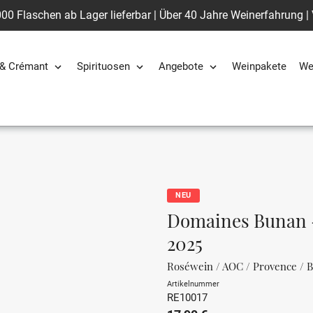
00 Flaschen ab Lager lieferbar | Über 40 Jahre Weinerfahrung |
& Crémant
Spirituosen
Angebote
Weinpakete
We
NEU
Domaines Bunan -
2025
Roséwein / AOC / Provence / 
Artikelnummer
RE10017