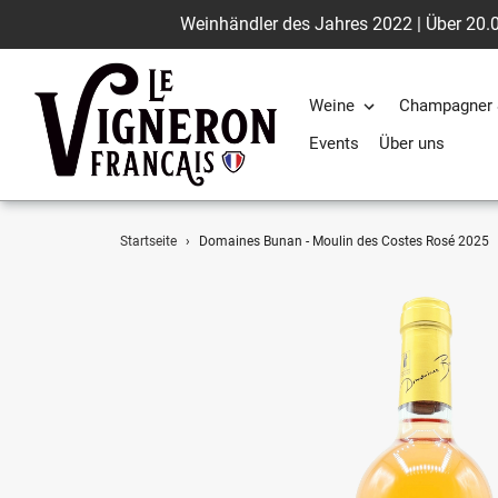
Weinhändler des Jahres 2022 | Über 20.0
Weine
Champagner 
Events
Über uns
Direkt
Startseite
›
Domaines Bunan - Moulin des Costes Rosé 2025
zum
Inhalt