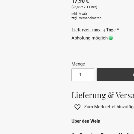
17,90 €
(23,86 € / 1 Liter)
inkl. MwSt.
zzgl.
Versandkosten
Lieferzeit max. 4 Tage *
Abholung möglich
Menge
Lieferung & Vers
Zum Merkzettel hinzufüg
Über den Wein