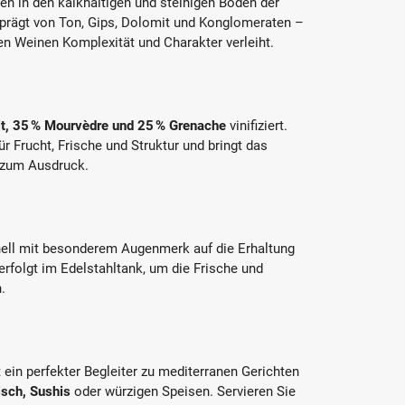
n in den kalkhaltigen und steinigen Böden der
eprägt von Ton, Gips, Dolomit und Konglomeraten –
den Weinen Komplexität und Charakter verleiht.
lt, 35 % Mourvèdre und 25 % Grenache
vinifiziert.
r Frucht, Frische und Struktur und bringt das
h zum Ausdruck.
ionell mit besonderem Augenmerk auf die Erhaltung
rfolgt im Edelstahltank, um die Frische und
.
 ein perfekter Begleiter zu mediterranen Gerichten
isch, Sushis
oder würzigen Speisen. Servieren Sie