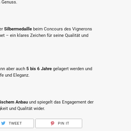
n Genuss.
er
Silbermedaille
beim Concours des Vignerons
t – ein klares Zeichen für seine Qualität und
kann aber auch
5 bis 6 Jahre
gelagert werden und
fe und Eleganz.
gischem Anbau
und spiegelt das Engagement der
eit und Qualität wider.
TWEET
PIN IT