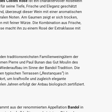
des Costes Rosé
ist ein charaktervoller Roséwein
 für seine Tiefe, Frische und Eleganz geschätzt
d, überzeugt dieser Wein mit einer aromatischen
oralen Noten. Am Gaumen zeigt er sich trocken,
 mit feiner Würze. Die Kombination aus Frische,
sse macht ihn zu einem Rosé der Extraklasse mit
den traditionsreichsten Familienweingütern der
hmen Pierre und Paul Bunan das Gut Moulin des
iederaufbau im Sinne der Bandol-Tradition. Die
en typischen Terrassen („Restanques“) in
ort, um kraftvolle und zugleich elegante
len Jahren erfolgt der Anbau biologisch zertifiziert.
ammt aus der renommierten Appellation
Bandol
in