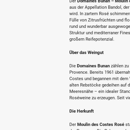
Der
Domaines Bunan – Moulin 
aus der Appellation Bandol, der
wird. In zartem Rosé schimmern
Fülle von Zitrusfrüchten und fl
rund und wunderbar ausgewogen
Struktur und mediterraner Fine
großem Reifepotenzial.
Über das Weingut
Die
Domaines Bunan
zählen zu 
Provence. Bereits 1961 überna
Costes und begannen mit dem W
alten Rebstöcke gedeihen auf d
Meeresnähe – ein idealer Stand
Roséweine zu erzeugen. Seit vie
Die Herkunft
Der
Moulin des Costes Rosé
st