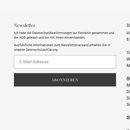
Newsletter
B
H
Ich habe die Datenschutzbestimmungen zur Kenntnis genommen und
die AGB gelesen und bin mit ihnen einverstanden.
6
Ausführliche Informationen zum Newsletterversand erhalten Sie in
unserer
Datenschutzerklärung
.
Te
Abonnieren
W
Sie
M
unsere
Mailingliste
Ö
ABONNIEREN
M
D
S
S
Ö