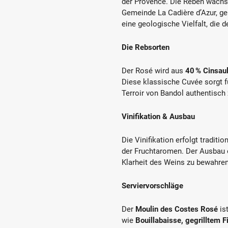
der Provence. Die Reben wachse
Gemeinde La Cadière d’Azur, g
eine geologische Vielfalt, die 
Die Rebsorten
Der Rosé wird aus
40 % Cinsau
Diese klassische Cuvée sorgt fü
Terroir von Bandol authentisc
Vinifikation & Ausbau
Die Vinifikation erfolgt tradit
der Fruchtaromen. Der Ausbau e
Klarheit des Weins zu bewahren
Serviervorschläge
Der
Moulin des Costes Rosé
ist
wie
Bouillabaisse, gegrilltem F