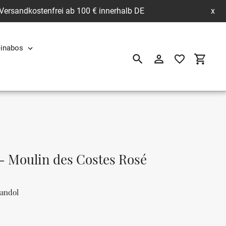
 Versandkostenfrei ab 100 € innerhalb DE
x
inabos
Suchen
Einloggen
Einkau
 Moulin des Costes Rosé
Bandol