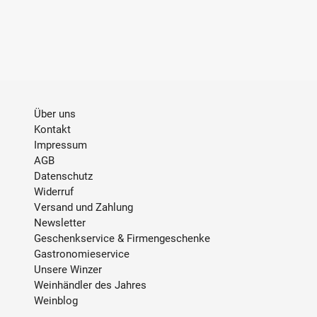
GESCHMACK
Trocken
STIL
frisch, komplex,
mineralisch
INHALT
0.75 L
Über uns
Kontakt
ALKOHOLGEHALT
12 % Vol.
Impressum
AGB
TRINKTEMPERATUR
8 °C - 10 °C
Datenschutz
Widerruf
Versand und Zahlung
SULFITE
enthält Sulfite
Newsletter
Geschenkservice & Firmengeschenke
ABFÜLLER / IMPORTEUR
Champagne Gosset, 12
Gastronomieservice
Rue Godart Roger, 51160
Unsere Winzer
Aÿ, Frankreich
Weinhändler des Jahres
Weinblog