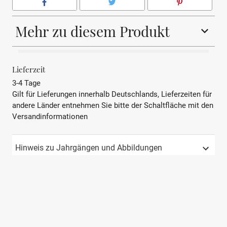
Mehr zu diesem Produkt
BEZEICHNUNG
Champagner
Lieferzeit
3-4 Tage
REBSORTE
Chardonnay, Pinot Noir,
Gilt für Lieferungen innerhalb Deutschlands, Lieferzeiten für
Pinot Meunier
andere Länder entnehmen Sie bitte der Schaltfläche mit den
Versandinformationen
JAHRGANG
Not Available
PRÄDIKAT
AOP
Hinweis zu Jahrgängen und Abbildungen
REGION
Champagne
LAND
Frankreich
APPELATION
Champagne