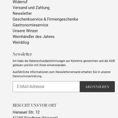
Widerruf
SULFITE
enthält Sulfite
Versand und Zahlung
Newsletter
ABFÜLLER / IMPORTEUR
Château Lascombes,
Geschenkservice & Firmengeschenke
33460 Margaux, Frankreich
Gastronomieservice
Unsere Winzer
Weinhändler des Jahres
Weinblog
Newsletter
Ich habe die Datenschutzbestimmungen zur Kenntnis genommen und die AGB
gelesen und bin mit ihnen einverstanden.
Ausführliche Informationen zum Newsletterversand erhalten Sie in unserer
Datenschutzerklärung
.
Abonnieren
ABONNIEREN
Sie
unsere
Mailingliste
BESUCHT UNS VOR ORT
Hanauer Str. 12