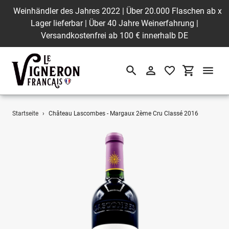
Weinhändler des Jahres 2022 | Über 20.000 Flaschen ab
x
Lager lieferbar | Über 40 Jahre Weinerfahrung |
Versandkostenfrei ab 100 € innerhalb DE
Suchen
Einloggen
Einkaufswa
Direkt
Startseite
›
Château Lascombes - Margaux 2ème Cru Classé 2016
zum
Inhalt