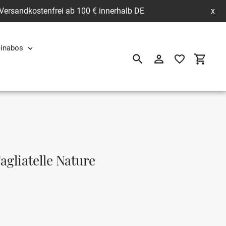
 Versandkostenfrei ab 100 € innerhalb DE
x
inabos
Suchen
Einloggen
Einkau
agliatelle Nature