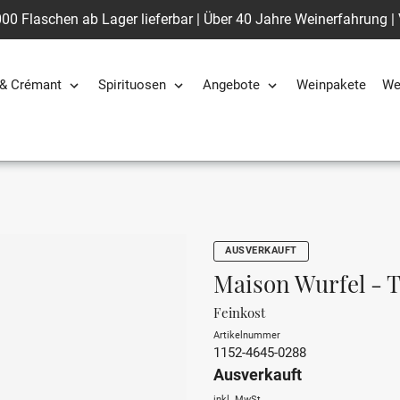
00 Flaschen ab Lager lieferbar | Über 40 Jahre Weinerfahrung |
& Crémant
Spirituosen
Angebote
Weinpakete
We
AUSVERKAUFT
Maison Wurfel - T
Feinkost
Artikelnummer
1152-4645-0288
Ausverkauft
inkl. MwSt.