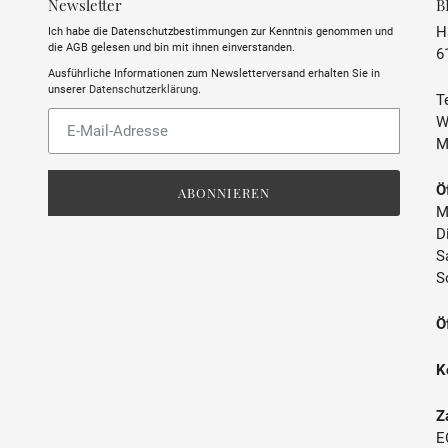
Newsletter
B
H
Ich habe die Datenschutzbestimmungen zur Kenntnis genommen und
die AGB gelesen und bin mit ihnen einverstanden.
6
Ausführliche Informationen zum Newsletterversand erhalten Sie in
unserer
Datenschutzerklärung
.
Te
Abonnieren
W
Sie
M
unsere
Mailingliste
Ö
ABONNIEREN
M
D
S
S
Ö
K
Z
E