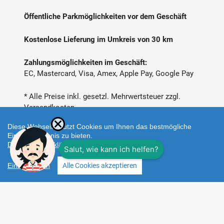
Öffentliche Parkmöglichkeiten vor dem Geschäft
Kostenlose Lieferung im Umkreis von 30 km
Zahlungsmöglichkeiten im Geschäft:
EC, Mastercard, Visa, Amex, Apple Pay, Google Pay
* Alle Preise inkl. gesetzl. Mehrwertsteuer zzgl.
Versandkosten
Diese Webseite nutzt Cookies um Ihnen das bestmögliche
Einkaufserlebnis zu bieten.
Datenschutzerklärung
Einstellungen
Alle Cookies akzeptieren
Zahlungsarten
Facebook
Instagram
Shop erstellt mit
Besuche uns auch auf lieber-
VersaCommerce.
lokal.de