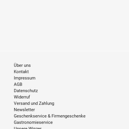
INHALT
0.75 L
TRINKTEMPERATUR
Gekühlt oder mit Eis
ALKOHOLGEHALT
18 % Vol.
Allergene
Enthält Sulfite und
Farbstoffe
Über uns
Kontakt
ABFÜLLER / IMPORTEUR
Bacardi Martini France, 64-
Impressum
68 Rue Pleyel, 93200 Saint-
AGB
Denis, France
Datenschutz
Widerruf
Versand und Zahlung
Newsletter
Geschenkservice & Firmengeschenke
Gastronomieservice
Unsere Winzer