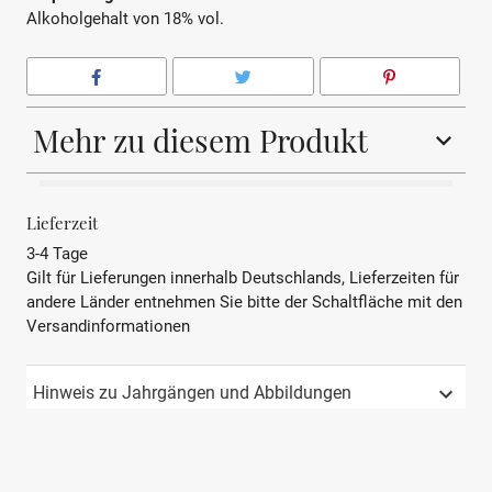
Alkoholgehalt von 18% vol.
Mehr zu diesem Produkt
HERKUNFTSLAND
Frankreich
Lieferzeit
3-4 Tage
BEZEICHNUNG
Wermut
Gilt für Lieferungen innerhalb Deutschlands, Lieferzeiten für
andere Länder entnehmen Sie bitte der Schaltfläche mit den
Herstellungsmethode
Mazeration von Kräutern
Versandinformationen
und Gewürzen
Serviervorschlag
Gekühlt pur oder in
Hinweis zu Jahrgängen und Abbildungen
Cocktails
GESCHMACK
Kräuternoten, Zitrusnoten,
Leicht salzig