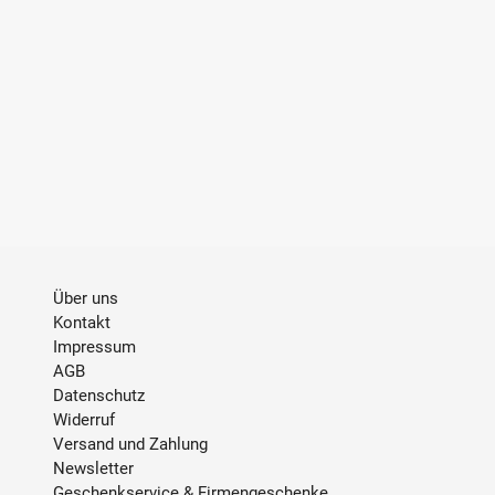
GESCHMACK
Harmonischer Abgang,
Leichte Bitternote,
Hopfenblüten
INHALT
0.5 L
TRINKTEMPERATUR
10-14°C
ALKOHOLGEHALT
43 % Vol.
Allergene
Enthält Sulfite und
Farbstoffe
Über uns
Kontakt
ABFÜLLER / IMPORTEUR
René de Miscault, Musée
Impressum
des Eaux de Vie, 85 Rue du
AGB
Général Dufieux, 68650
Datenschutz
Lapoutroie, Frankreich
Widerruf
Versand und Zahlung
Newsletter
Geschenkservice & Firmengeschenke