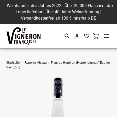
Weinhändler des Jahres 2022 | Über 20.000 Flaschen ab
x
Lager lieferbar | Über 40 Jahre Weinerfahrung |
Versandkostenfrei ab 100 € innerhalb DE
Suchen
Einloggen
Einkaufswa
Direkt
Startseite
›
René de Miscault - Fleur de Houblon (Hopfenblumen) Eau de
zum
Vie (0,5 L)
Inhalt