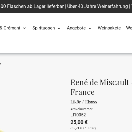
00 Flaschen ab Lager lieferbar | Über 40 Jahre Weinerfahrung |
& Crémant
Spirituosen
Angebote
Weinpakete
We
e
René de Miscault 
France
Likör / Elsass
Artikelnummer
LI10052
25,00 €
(35,71 € / 1 Liter)