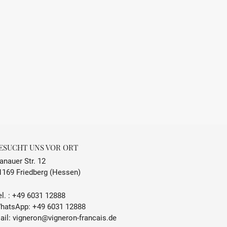
0.7 L
Zimmertemperatur
30 % Vol.
Enthält Sulfite und Farbstoffe
René de Miscault, Lapoutroie,
Frankreich
ESUCHT UNS VOR ORT
anauer Str. 12
1169 Friedberg (Hessen)
l. :
+49 6031 12888
hatsApp:
+49 6031 12888
ail:
vigneron@vigneron-francais.de