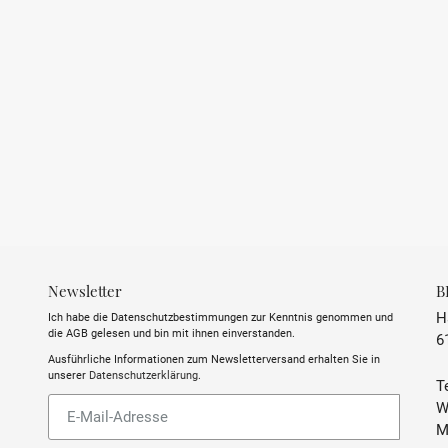
INHALT
TRINKTEMPERATUR
ALKOHOLGEHALT
Allergene
ABFÜLLER / IMPORTEUR
Newsletter
B
H
Ich habe die Datenschutzbestimmungen zur Kenntnis genommen und
die AGB gelesen und bin mit ihnen einverstanden.
6
Ausführliche Informationen zum Newsletterversand erhalten Sie in
unserer
Datenschutzerklärung
.
Te
Abonnieren
W
Sie
M
unsere