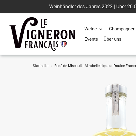
Weinhändler des Jahres 2022 | Über 20.0
Weine
Champagner 
Events
Über uns
Direkt
Startseite
›
René de Miscault - Mirabelle Liqueur Doulce Franc
zum
Inhalt