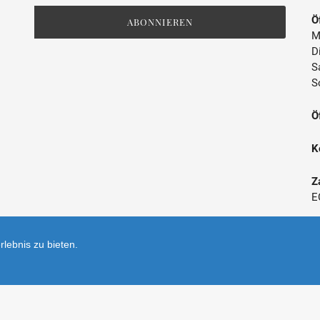
Mailingliste
Ö
ABONNIEREN
M
D
S
S
Ö
K
Z
E
*
lebnis zu bieten.
V