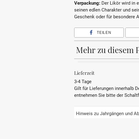
Verpackung:
Der Likör wird in e
seinen edlen Charakter und sei
Geschenk oder für besondere A
TEILEN
Mehr zu diesem 
HERKUNFTSLAND
Lieferzeit
3-4 Tage
BEZEICHNUNG
Gilt für Lieferungen innerhalb 
entnehmen Sie bitte der Schalt
Herstellungsmethode
Serviervorschlag
Hinweis zu Jahrgängen und Ab
GESCHMACK