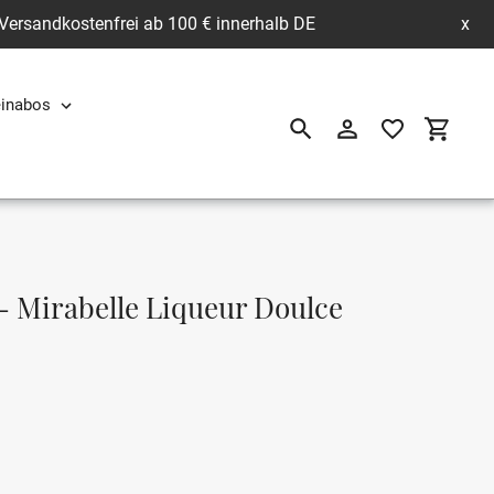
 Versandkostenfrei ab 100 € innerhalb DE
x
inabos
Suchen
Einloggen
Einkau
- Mirabelle Liqueur Doulce