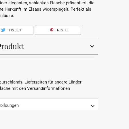
iner eleganten, schlanken Flasche präsentiert, die
ne Herkunft im Elsass widerspiegelt. Perfekt als
nlässe.
TWEET
PIN IT
Produkt
Frankreich
Likör
Deutschlands, Lieferzeiten für andere Länder
fläche mit den Versandinformationen
Traditionelle Destillation
Pur, auf Eis oder in Cocktails
bildungen
Reife Mirabellen, Leichte Süße,
Fruchtiges