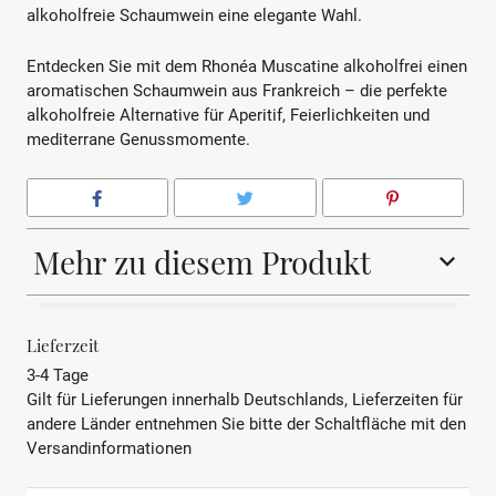
alkoholfreie Schaumwein eine elegante Wahl.
Entdecken Sie mit dem Rhonéa Muscatine alkoholfrei einen
aromatischen Schaumwein aus Frankreich – die perfekte
alkoholfreie Alternative für Aperitif, Feierlichkeiten und
mediterrane Genussmomente.
Mehr zu diesem Produkt
BEZEICHNUNG
Entalkoholisierter
Lieferzeit
Schaumwein
3-4 Tage
Gilt für Lieferungen innerhalb Deutschlands, Lieferzeiten für
REBSORTE
Muscat Petit Grain
andere Länder entnehmen Sie bitte der Schaltfläche mit den
Versandinformationen
LAND
Frankreich