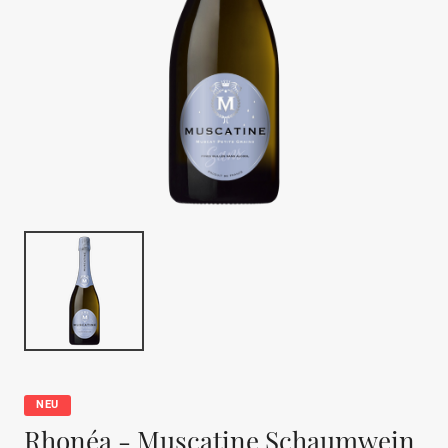
NEU
Rhonéa - Muscatine Schaumwein