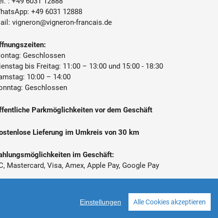
l. :
+49 6031 12888
Domaine Hamet-Spay, 71570 Saint-
hatsApp:
+49 6031 12888
Amour-Bellevue, Frankreich
ail:
vigneron@vigneron-francais.de
ffnungszeiten:
ontag: Geschlossen
ienstag bis Freitag: 11:00 – 13:00 und 15:00 - 18:30
amstag: 10:00 – 14:00
onntag: Geschlossen
ffentliche Parkmöglichkeiten vor dem Geschäft
ostenlose Lieferung im Umkreis von 30 km
ahlungsmöglichkeiten im Geschäft:
C, Mastercard, Visa, Amex, Apple Pay, Google Pay
 Alle Preise inkl. gesetzl. Mehrwertsteuer zzgl.
ersandkosten
Einstellungen
Alle Cookies akzeptieren