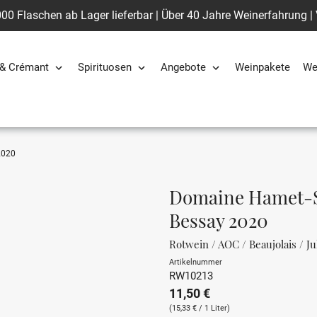
00 Flaschen ab Lager lieferbar | Über 40 Jahre Weinerfahrung |
& Crémant
Spirituosen
Angebote
Weinpakete
We
2020
Domaine Hamet-Sp
Bessay 2020
Rotwein / AOC / Beaujolais / Ju
Artikelnummer
RW10213
11,50 €
(15,33 € / 1 Liter)