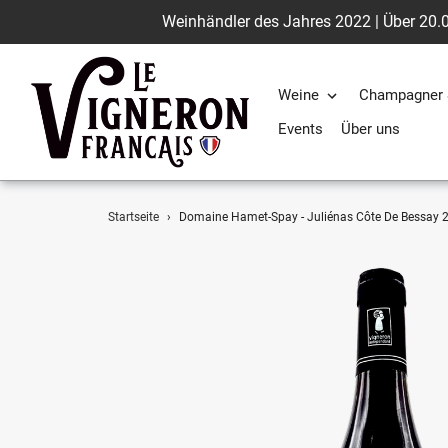
Weinhändler des Jahres 2022 | Über 20.0
Weine
Champagner 
Events
Über uns
Direkt
Startseite
›
Domaine Hamet-Spay - Juliénas Côte De Bessay 
zum
Inhalt