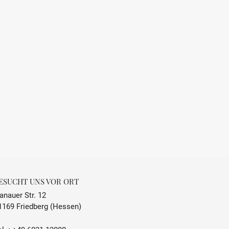
Beaujolais
Frankreich
Juliénas
Trocken
fruchtig, würzig
0.75 L
13 % Vol.
ESUCHT UNS VOR ORT
14 °C - 16 °C
anauer Str. 12
1169 Friedberg (Hessen)
enthält Sulfite