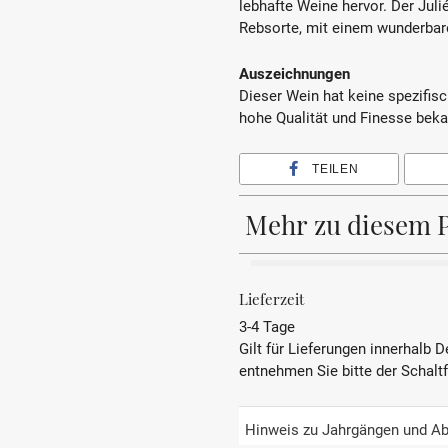
lebhafte Weine hervor. Der Juli
Rebsorte, mit einem wunderbar
Auszeichnungen
Dieser Wein hat keine spezifisc
hohe Qualität und Finesse beka
TEILEN
Mehr zu diesem 
BEZEICHNUNG
Lieferzeit
3-4 Tage
REBSORTE
Gilt für Lieferungen innerhalb 
entnehmen Sie bitte der Schalt
JAHRGANG
PRÄDIKAT
Hinweis zu Jahrgängen und Ab