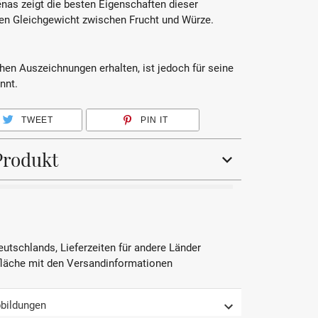
énas zeigt die besten Eigenschaften dieser
en Gleichgewicht zwischen Frucht und Würze.
hen Auszeichnungen erhalten, ist jedoch für seine
nnt.
TWEET
PIN IT
Produkt
Rotwein
Gamay
Deutschlands, Lieferzeiten für andere Länder
fläche mit den Versandinformationen
2020
AOP
bildungen