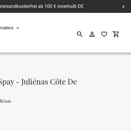
 Versandkostenfrei ab 100 € innerhalb DE
x
inabos
Suchen
Einloggen
Einkau
ay - Juliénas Côte De
liénas