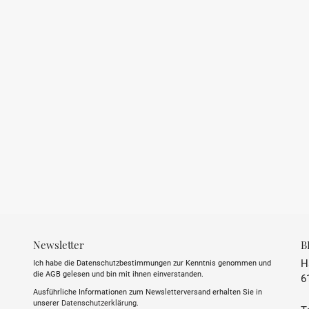
REGION
LAND
APPELATION
GESCHMACK
STIL
INHALT
ALKOHOLGEHALT
Newsletter
B
TRINKTEMPERATUR
H
Ich habe die Datenschutzbestimmungen zur Kenntnis genommen und
die AGB gelesen und bin mit ihnen einverstanden.
6
SULFITE
Ausführliche Informationen zum Newsletterversand erhalten Sie in
unserer
Datenschutzerklärung
.