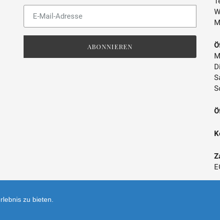
Te
ABFÜLLER / IMPORTEUR
Abonnieren
W
Sie
M
unsere
Mailingliste
Ö
ABONNIEREN
M
D
S
S
Ö
K
Z
E
*
lebnis zu bieten.
V