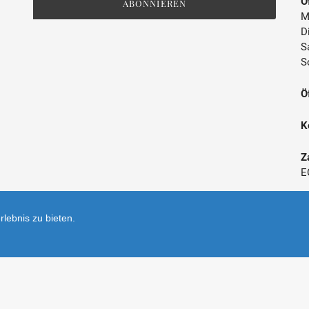
Ö
ABONNIEREN
M
D
S
S
Ö
K
Z
E
*
lebnis zu bieten.
V