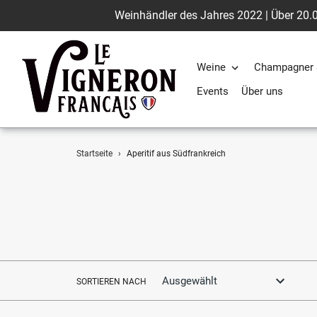
Weinhändler des Jahres 2022 | Über 20.0
Weine
Champagner 
Events
Über uns
Direkt
Startseite
›
Aperitif aus Südfrankreich
zum
Inhalt
SORTIEREN NACH