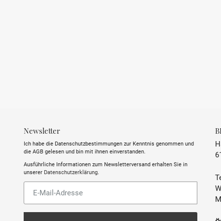
Newsletter
B
H
Ich habe die Datenschutzbestimmungen zur Kenntnis genommen und
die AGB gelesen und bin mit ihnen einverstanden.
6
Ausführliche Informationen zum Newsletterversand erhalten Sie in
unserer
Datenschutzerklärung
.
Te
Abonnieren
W
Sie
M
unsere
Mailingliste