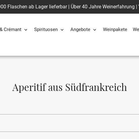
00 Flaschen ab Lager lieferbar | Über 40 Jahre Weinerfahrung |
& Crémant
Spirituosen
Angebote
Weinpakete
We
S
Aperitif aus Südfrankreich
a
m
m
l