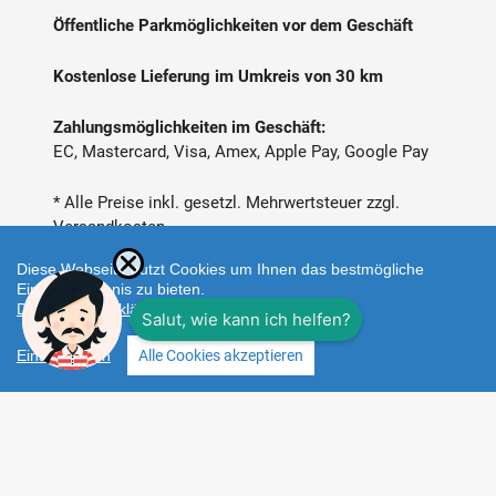
Öffentliche Parkmöglichkeiten vor dem Geschäft
Kostenlose Lieferung im Umkreis von 30 km
Zahlungsmöglichkeiten im Geschäft:
EC, Mastercard, Visa, Amex, Apple Pay, Google Pay
* Alle Preise inkl. gesetzl. Mehrwertsteuer zzgl.
Versandkosten
Diese Webseite nutzt Cookies um Ihnen das bestmögliche
Einkaufserlebnis zu bieten.
Datenschutzerklärung
Einstellungen
Alle Cookies akzeptieren
Zahlungsarten
Facebook
Instagram
Shop erstellt mit
Besuche uns auch auf lieber-
VersaCommerce.
lokal.de