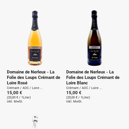
u
n
g
:
Domaine de Nerleux - La
Domaine de Nerleux - La
Folie des Loups Crémant de
Folie des Loups Crémant de
Loire Rosé
Loire Blanc
Crémant / AOC / Loire ...
Crémant / AOC / Loire ...
15,00 €
15,00 €
(20,00 € / 1Liter)
(20,00 € / 1Liter)
inkl. MwSt.
inkl. MwSt.