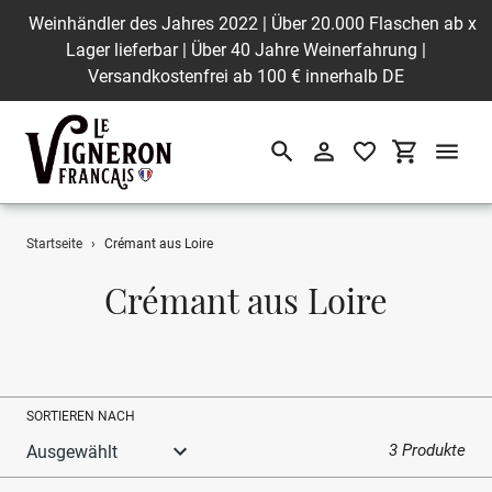
Weinhändler des Jahres 2022 | Über 20.000 Flaschen ab
x
Lager lieferbar | Über 40 Jahre Weinerfahrung |
Versandkostenfrei ab 100 € innerhalb DE
Suchen
Einloggen
Einkaufswa
Direkt
Startseite
›
Crémant aus Loire
zum
Inhalt
S
Crémant aus Loire
a
m
m
SORTIEREN NACH
l
3 Produkte