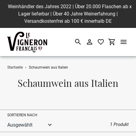
Weinhändler des Jahres 2022 | Über 20.000 Flaschen ab
x
Lager lieferbar | Über 40 Jahre Weinerfahrung |
Versandkostenfrei ab 100 € innerhalb DE
Suchen
Einloggen
Einkaufswa
Direkt
Startseite
›
Schaumwein aus Italien
zum
Inhalt
S
Schaumwein aus Italien
a
m
m
SORTIEREN NACH
l
1 Produkt