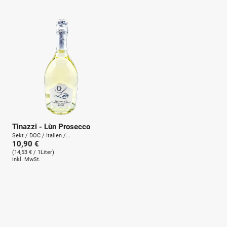
u
n
g
:
Tinazzi - Lùn Prosecco
Sekt / DOC / Italien /...
10,90 €
(14,53 € / 1Liter)
inkl. MwSt.