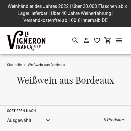
Weinhändler des Jahres 2022 | Über 20.000 Flaschen ab
x
Lager lieferbar | Über 40 Jahre Weinerfahrung |
Versandkostenfrei ab 100 € innerhalb DE
Suchen
Einloggen
Einkaufswa
Direkt
Startseite
›
Weißwein aus Bordeaux
zum
Inhalt
S
Weißwein aus Bordeaux
a
m
m
SORTIEREN NACH
l
6 Produkte