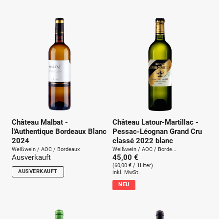
u
n
g
:
Château Malbat -
Château Latour-Martillac -
l'Authentique Bordeaux Blanc
Pessac-Léognan Grand Cru
2024
classé 2022 blanc
Weißwein / AOC / Bordeaux
Weißwein / AOC / Borde...
Ausverkauft
45,00 €
(60,00 € / 1Liter)
AUSVERKAUFT
inkl. MwSt.
NEU