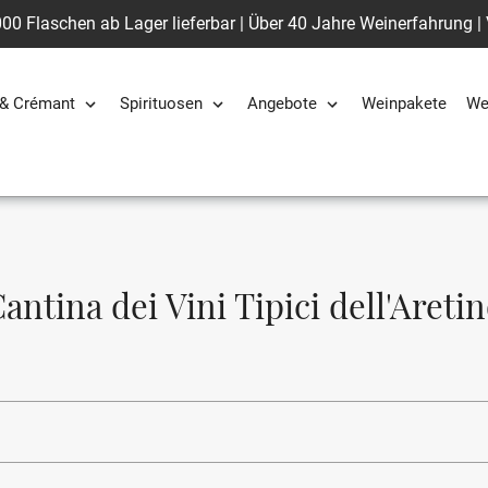
00 Flaschen ab Lager lieferbar | Über 40 Jahre Weinerfahrung |
& Crémant
Spirituosen
Angebote
Weinpakete
We
S
antina dei Vini Tipici dell'Areti
m
m