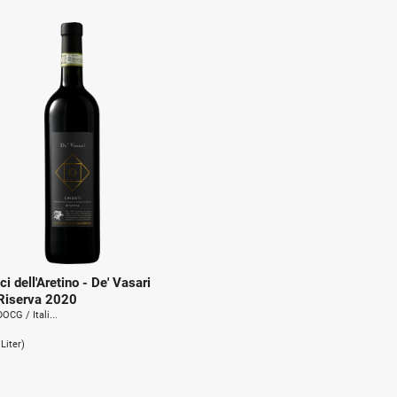
u
n
ci dell'Aretino - De' Vasari
 Riserva 2020
OCG / Itali...
1Liter)
.