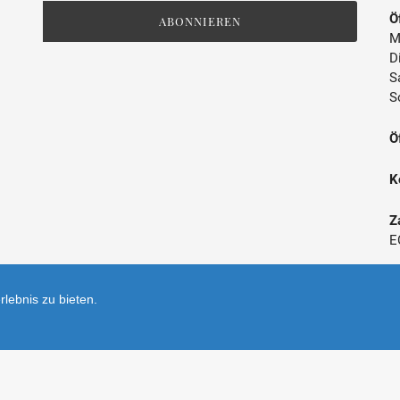
Mailingliste
Ö
ABONNIEREN
M
D
S
S
Ö
K
Z
E
*
lebnis zu bieten.
V