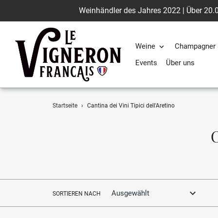
Weinhändler des Jahres 2022 | Über 20.0
Weine
Champagner 
Events
Über uns
Direkt
Startseite
›
Cantina dei Vini Tipici dell'Aretino
zum
Inhalt
C
a
SORTIEREN NACH
l