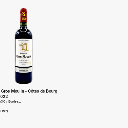
u
n
g
:
 Gros Moulin - Côtes de Bourg
2022
AOC / Bordea...
1Liter)
.