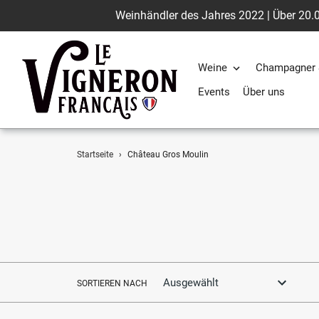
Weinhändler des Jahres 2022 | Über 20.0
Weine
Champagner 
Events
Über uns
Direkt
Startseite
›
Château Gros Moulin
zum
Inhalt
SORTIEREN NACH