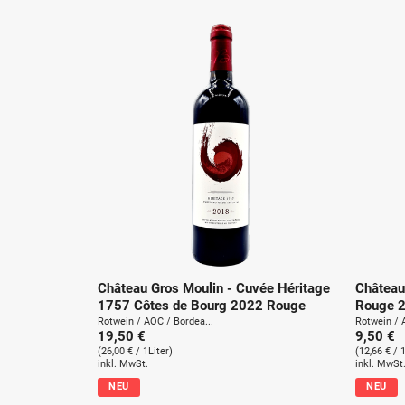
Château Gros Moulin - Cuvée Héritage
Château
1757 Côtes de Bourg 2022 Rouge
Rouge 
Rotwein / AOC / Bordea...
Rotwein / 
19,50 €
9,50 €
(26,00 € / 1Liter)
(12,66 € / 
inkl. MwSt.
inkl. MwSt
NEU
NEU