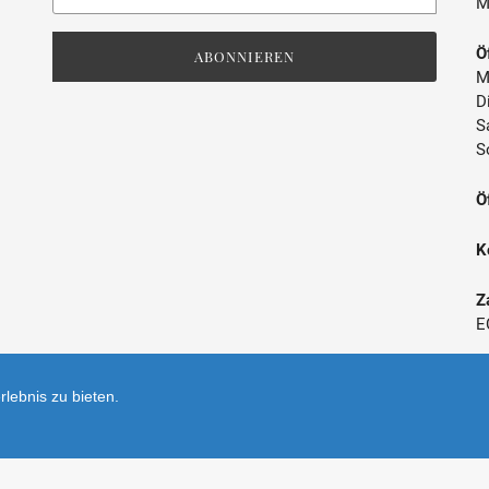
M
unsere
Mailingliste
Ö
ABONNIEREN
M
D
S
S
Ö
K
Z
E
*
lebnis zu bieten.
V