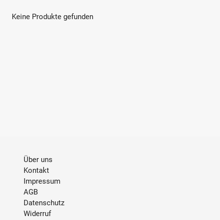
u
n
Keine Produkte gefunden
g
:
Über uns
Kontakt
Impressum
AGB
Datenschutz
Widerruf