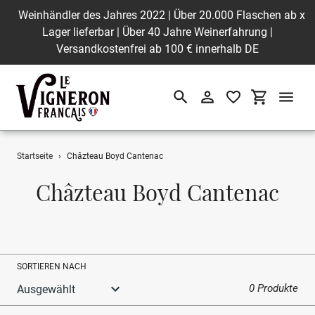
Weinhändler des Jahres 2022 | Über 20.000 Flaschen ab
x
Lager lieferbar | Über 40 Jahre Weinerfahrung |
Versandkostenfrei ab 100 € innerhalb DE
Suchen
Einloggen
Einkaufswa
Direkt
Startseite
›
Châzteau Boyd Cantenac
zum
Inhalt
S
Châzteau Boyd Cantenac
a
m
m
SORTIEREN NACH
l
0 Produkte