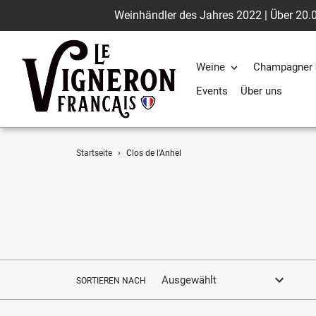
Weinhändler des Jahres 2022 | Über 20.0
Weine
Champagner 
Events
Über uns
Direkt
Startseite
›
Clos de l'Anhel
zum
Inhalt
SORTIEREN NACH