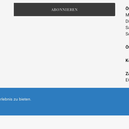
unsere
Mailingliste
Ö
ABONNIEREN
M
D
S
S
Ö
K
Z
E
*
lebnis zu bieten.
V