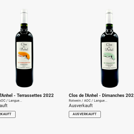
u
n
g
:
l'Anhel - Terrassettes 2022
Clos de l'Anhel - Dimanches 20
AOC / Langue...
Rotwein / AOC / Langue...
auft
Ausverkauft
RKAUFT
AUSVERKAUFT