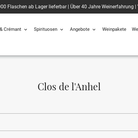
00 Flaschen ab Lager lieferbar | Über 40 Jahre Weinerfahrung |
& Crémant
Spirituosen
Angebote
Weinpakete
We
S
Clos de l'Anhel
a
m
m
l