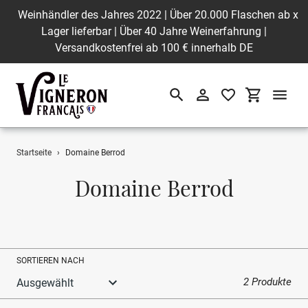
Weinhändler des Jahres 2022 | Über 20.000 Flaschen ab
x
Lager lieferbar | Über 40 Jahre Weinerfahrung |
Versandkostenfrei ab 100 € innerhalb DE
Suchen
Einloggen
Einkaufswa
Direkt
Startseite
›
Domaine Berrod
zum
Inhalt
S
Domaine Berrod
a
m
m
SORTIEREN NACH
l
2 Produkte