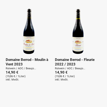
u
n
g
:
Domaine Berrod - Moulin à
Domaine Berrod - Fleurie
Vent 2023
2022 / 2023
Rotwein / AOC / Beaujo...
Rotwein / AOC / Beaujo...
14,90 €
14,90 €
(19,86 € / 1Liter)
(19,86 € / 1Liter)
inkl. MwSt.
inkl. MwSt.