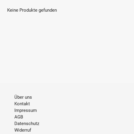
u
n
Keine Produkte gefunden
g
:
Über uns
Kontakt
Impressum
AGB
Datenschutz
Widerruf