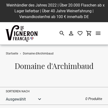
Weinhändler des Jahres 2022 | Über 20.000 Flaschen ab
x
Lager lieferbar | Über 40 Jahre Weinerfahrung |
Versandkostenfrei ab 100 € innerhalb DE
Suchen
Einloggen
Einkaufswa
Direkt
Startseite
›
Domaine d'Archimbaud
zum
Inhalt
S
Domaine d'Archimbaud
a
m
m
SORTIEREN NACH
l
0 Produkte