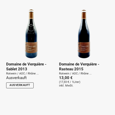
u
n
g
:
Domaine de Verquière -
Domaine de Verquière -
Sablet 2013
Rasteau 2015
Rotwein / AOC / Rhône ...
Rotwein / AOC / Rhône ...
Ausverkauft
13,00 €
(17,33 € / 1Liter)
AUSVERKAUFT
inkl. MwSt.