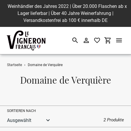
Weinhändler des Jahres 2022 | Über 20.000 Flaschen ab
x
Lager lieferbar | Über 40 Jahre Weinerfahrung |
Versandkostenfrei ab 100 € innerhalb DE
Suchen
Einloggen
Einkaufswa
Direkt
Startseite
›
Domaine de Verquière
zum
Inhalt
S
Domaine de Verquière
a
m
m
SORTIEREN NACH
l
2 Produkte