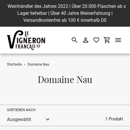
Weinhändler des Jahres 2022 | Über 20.000 Flaschen ab
x
Lager lieferbar | Über 40 Jahre Weinerfahrung |
Versandkostenfrei ab 100 € innerhalb DE
Suchen
Einloggen
Einkaufswa
Direkt
Startseite
›
Domaine Nau
zum
Inhalt
S
Domaine Nau
a
m
m
SORTIEREN NACH
l
1 Produkt