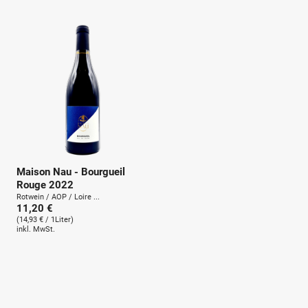
u
n
g
:
Maison Nau - Bourgueil
Rouge 2022
Rotwein / AOP / Loire ...
11,20 €
(14,93 € / 1Liter)
inkl. MwSt.