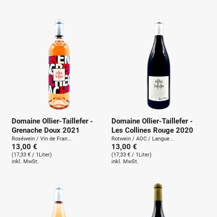
u
n
g
:
Domaine Ollier-Taillefer -
Domaine Ollier-Taillefer -
Grenache Doux 2021
Les Collines Rouge 2020
Roséwein / Vin de Fran...
Rotwein / AOC / Langue...
13,00 €
13,00 €
(17,33 € / 1Liter)
(17,33 € / 1Liter)
inkl. MwSt.
inkl. MwSt.