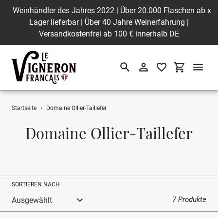
Weinhändler des Jahres 2022 | Über 20.000 Flaschen ab
x
Lager lieferbar | Über 40 Jahre Weinerfahrung |
Versandkostenfrei ab 100 € innerhalb DE
Suchen
Einloggen
Einkaufswa
Direkt
Startseite
›
Domaine Ollier-Taillefer
zum
Inhalt
S
Domaine Ollier-Taillefer
a
m
m
SORTIEREN NACH
l
7 Produkte