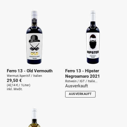
u
n
g
:
Ferro 13 - Old Vermouth
Ferro 13 - Hipster
Negroamaro 2021
Wermut/Aperitif / Italien
29,50 €
Rotwein / IGT / Italie...
(42,14 € / 1Liter)
Ausverkauft
inkl. MwSt.
AUSVERKAUFT