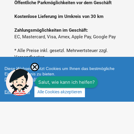
Öffentliche Parkmöglichkeiten vor dem Geschäft
Kostenlose Lieferung im Umkreis von 30 km
Zahlungsmöglichkeiten im Geschäft:
EC, Mastercard, Visa, Amex, Apple Pay, Google Pay
* Alle Preise inkl. gesetzl. Mehrwertsteuer zzgl.
Versandkosten
Diese Webseite nutzt Cookies um Ihnen das bestmögliche
Einkaufserlebnis zu bieten.
Datenschutzerklärung
Einstellungen
Alle Cookies akzeptieren
Zahlungsarten
Facebook
Instagram
Shop erstellt mit
Besuche uns auch auf lieber-
VersaCommerce.
lokal.de