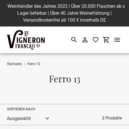
Weinhändler des Jahres 2022 | Über 20.000 Flaschen ab
x
Lager lieferbar | Über 40 Jahre Weinerfahrung |
Versandkostenfrei ab 100 € innerhalb DE
Suchen
Einloggen
Einkaufswa
Direkt
Startseite
›
Ferro 13
zum
Inhalt
S
Ferro 13
a
m
m
SORTIEREN NACH
l
3 Produkte