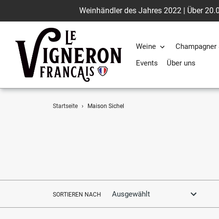
Weinhändler des Jahres 2022 | Über 20.0
Weine
Champagner 
Events
Über uns
Direkt
Startseite
›
Maison Sichel
zum
Inhalt
SORTIEREN NACH