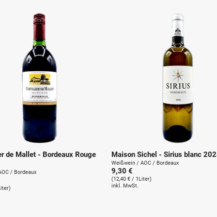
u
n
g
:
er de Mallet - Bordeaux Rouge
Maison Sichel - Sirius blanc 20
Weißwein / AOC / Bordeaux
9,30 €
AOC / Bordeaux
(12,40 € / 1Liter)
inkl. MwSt.
iter)
.