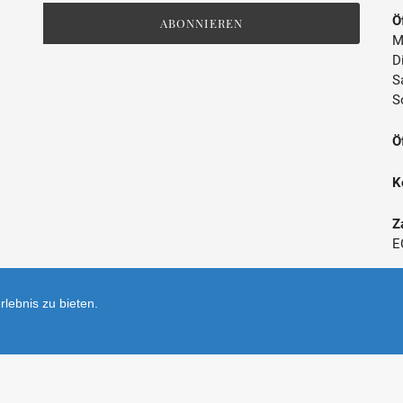
Mailingliste
Ö
ABONNIEREN
M
D
S
S
Ö
K
Z
E
*
lebnis zu bieten.
V