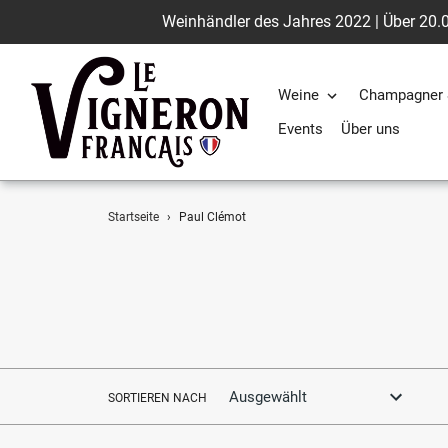
Weinhändler des Jahres 2022 | Über 20.0
Weine
Champagner 
Events
Über uns
Direkt
Startseite
›
Paul Clémot
zum
Inhalt
SORTIEREN NACH