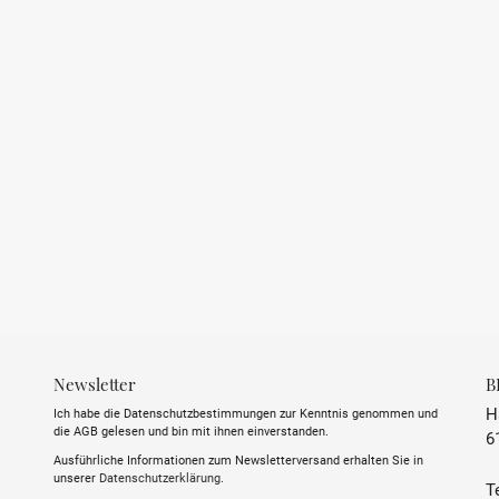
u
n
g
:
Newsletter
B
H
Ich habe die Datenschutzbestimmungen zur Kenntnis genommen und
die AGB gelesen und bin mit ihnen einverstanden.
6
Ausführliche Informationen zum Newsletterversand erhalten Sie in
unserer
Datenschutzerklärung
.
Te