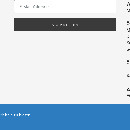
Abonnieren
W
Sie
M
unsere
Mailingliste
Ö
ABONNIEREN
M
D
S
S
Ö
K
Z
E
*
lebnis zu bieten.
V