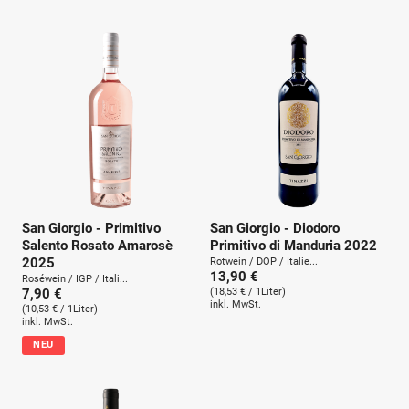
u
n
g
:
San Giorgio - Primitivo
San Giorgio - Diodoro
Salento Rosato Amarosè
Primitivo di Manduria 2022
2025
Rotwein / DOP / Italie...
13,90 €
Roséwein / IGP / Itali...
7,90 €
(18,53 € / 1Liter)
inkl. MwSt.
(10,53 € / 1Liter)
inkl. MwSt.
NEU