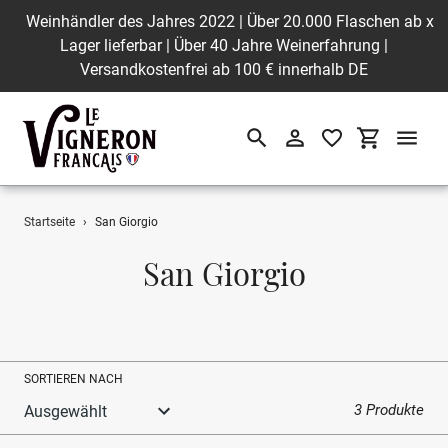
Weinhändler des Jahres 2022 | Über 20.000 Flaschen ab
x
Lager lieferbar | Über 40 Jahre Weinerfahrung |
Versandkostenfrei ab 100 € innerhalb DE
Suchen
Einloggen
Einkaufswa
Direkt
Startseite
›
San Giorgio
zum
Inhalt
S
San Giorgio
a
m
m
SORTIEREN NACH
l
3 Produkte